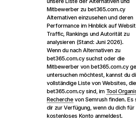
unsere Liste der Alternativen und
Mitbewerber zu bet365.com.cy
Alternativen einzusehen und deren
Performance im Hinblick auf Websit
Traffic, Rankings und Autorität zu
analysieren (Stand: Juni 2026).
Wenn du nach Alternativen zu
bet365.com.cy suchst oder die
Mitbewerber von bet365.com.cy g
untersuchen möchtest, kannst du d
vollständige Liste von Websites, di
bet365.com.cy sind, im
Tool Organi
Recherche
von Semrush finden. Es 
dir zur Verfügung, wenn du dich für 
kostenloses Konto anmeldest.