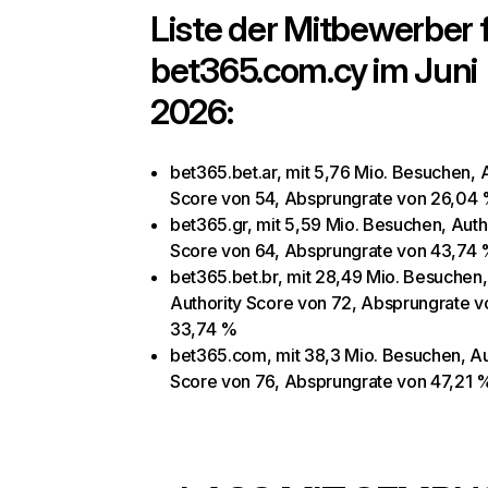
Liste der Mitbewerber 
bet365.com.cy
im Juni
2026:
bet365.bet.ar, mit 5,76 Mio. Besuchen, 
Score von 54, Absprungrate von 26,04
bet365.gr, mit 5,59 Mio. Besuchen, Auth
Score von 64, Absprungrate von 43,74
bet365.bet.br, mit 28,49 Mio. Besuchen,
Authority Score von 72, Absprungrate v
33,74 %
bet365.com, mit 38,3 Mio. Besuchen, Au
Score von 76, Absprungrate von 47,21 