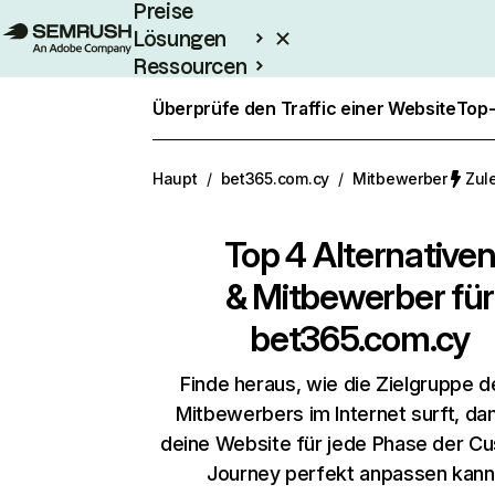
Preise
Lösungen
Ressourcen
Enterprise
Überprüfe den Traffic einer Website
Top-
Haupt
/
bet365.com.cy
/
Mitbewerber
Zule
Top 4 Alternative
& Mitbewerber für
bet365.com.cy
Finde heraus, wie die Zielgruppe d
Mitbewerbers im Internet surft, da
deine Website für jede Phase der C
Journey perfekt anpassen kann