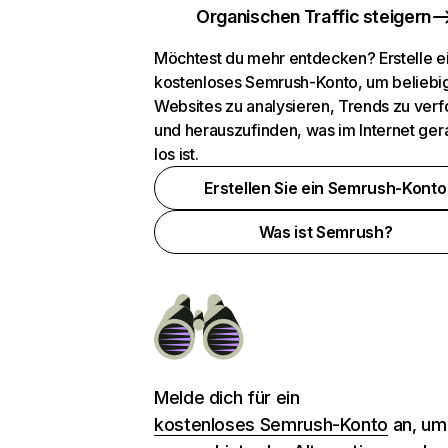
Organischen Traffic steigern
Möchtest du mehr entdecken? Erstelle e
kostenloses Semrush-Konto, um beliebi
Websites zu analysieren, Trends zu verf
und herauszufinden, was im Internet ger
los ist.
Erstellen Sie ein Semrush-Konto
Was ist Semrush?
Melde dich für ein
kostenloses Semrush-Konto
an, um