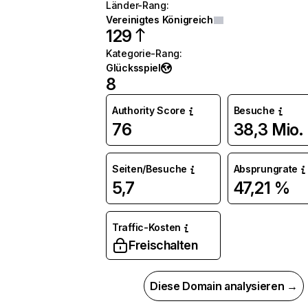
Länder-Rang
:
Vereinigtes Königreich
129
Kategorie-Rang
:
Glücksspiel
8
Authority Score
Besuche
76
38,3 Mio.
Seiten/Besuche
Absprungrate
5,7
47,21 %
Traffic-Kosten
Freischalten
Diese Domain analysieren →