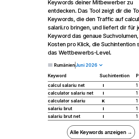
Keywords deiner Mitbewerber zu
entdecken. Das Tool zeigt dir die T
Keywords, die den Traffic auf calcul
salarii.ro bringen, und liefert dir für
Keyword das genaue Suchvolumen, 
Kosten pro Klick, die Suchintention
das Wettbewerbs-Level.
Rumänien
Juni 2026
Keyword
Suchintention
P
calcul salariu net
1
I
calculator salariu net
1
I
calculator salariu
1
K
salariu brut
1
I
salariu brut net
1
I
Alle Keywords anzeigen →