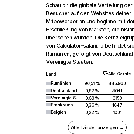
Schau dir die globale Verteilung der
Besucher auf den Websites deiner
Mitbewerber an und beginne mit de
Erschließung von Märkten, die bisla
übersehen wurden. Die Kernzielgru
von Calculator-salarii.ro befindet sic
Rumänien, gefolgt von Deutschland
Vereinigte Staaten.
Alle Geräte
Land
Rumänien
96,51 %
445.960
Deutschland
0,87 %
4041
Vereinigte Staaten
0,68 %
3158
Frankreich
0,36 %
1647
Belgien
0,22 %
1001
Alle Länder anzeigen →