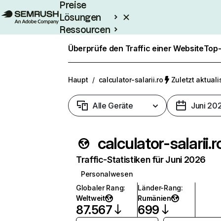
Preise
Lösungen
Ressourcen
Enterprise
Überprüfe den Traffic einer Website
Top-
Haupt
/
calculator-salarii.ro
Zuletzt aktualis
Alle Geräte
Juni 20
calculator-salarii.r
Traffic-Statistiken für Juni 2026
Personalwesen
Globaler Rang
:
Länder-Rang
:
Weltweit
Rumänien
87.567
699