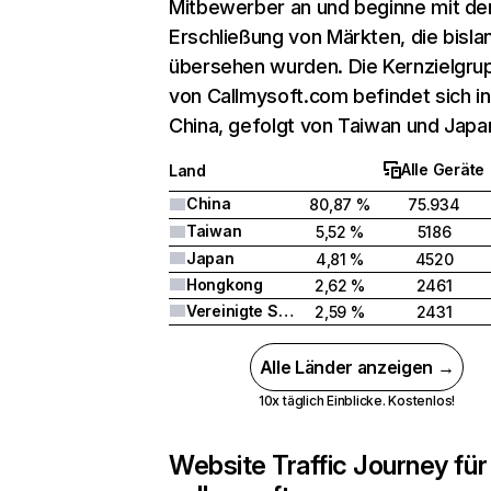
Mitbewerber an und beginne mit de
Erschließung von Märkten, die bisla
übersehen wurden. Die Kernzielgru
von Callmysoft.com befindet sich in
China, gefolgt von Taiwan und Japa
Alle Geräte
Land
China
80,87 %
75.934
Taiwan
5,52 %
5186
Japan
4,81 %
4520
Hongkong
2,62 %
2461
Vereinigte Staaten
2,59 %
2431
Alle Länder anzeigen →
10x täglich Einblicke. Kostenlos!
Website Traffic Journey für