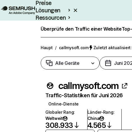
Preise
Lösungen
Ressourcen
Enterprise
Überprüfe den Traffic einer Website
Top-
Haupt
/
callmysoft.com
Zuletzt aktualisiert
Alle Geräte
Juni 20
callmysoft.com
Traffic-Statistiken für Juni 2026
Online-Dienste
Globaler Rang
:
Länder-Rang
:
Weltweit
China
308.933
4.565