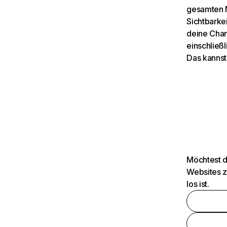
gesamten M
Sichtbarkei
deine Chan
einschließl
Das kannst
Möchtest d
Websites z
los ist.