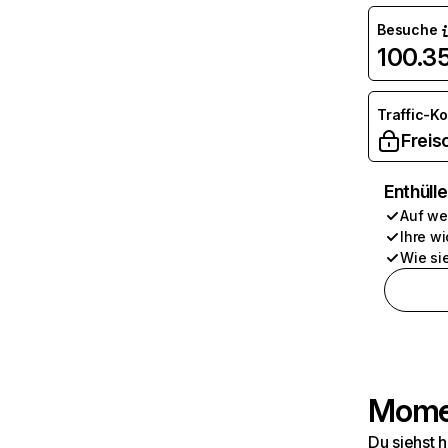
Besuche
100.3
Traffic-K
Freis
Enthüll
Auf we
Ihre wi
Wie si
Momen
Du siehst 