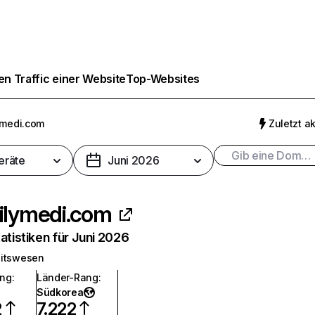
n Traffic einer Website
Top-Websites
ymedi.com
Zuletzt ak
eräte
Juni 2026
ilymedi.com
atistiken für Juni 2026
itswesen
ang
:
Länder-Rang
:
Südkorea
2
7.222