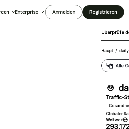
rcen
Enterprise
Anmelden
Registrieren
Überprüfe de
Haupt
/
dail
Alle G
da
Traffic-St
Gesundhe
Globaler R
Weltweit
293.17