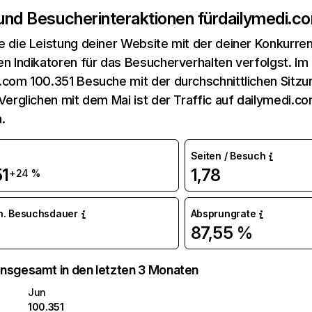
 und Besucherinteraktionen für
dailymedi.c
e die Leistung deiner Website mit der deiner Konkurren
en Indikatoren für das Besucherverhalten verfolgst. Im 
.com 100.351 Besuche mit der durchschnittlichen Sitz
 Verglichen mit dem Mai ist der Traffic auf dailymedi.
.
Seiten / Besuch
51
1,78
+24 %
n. Besuchsdauer
Absprungrate
87,55 %
nsgesamt in den letzten 3 Monaten
Jun
100.351