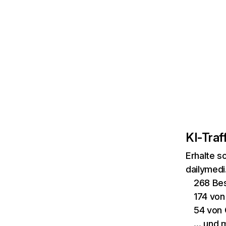
KI-Traff
Erhalte s
dailymedi
268 Be
174 von
54 von 
… und 