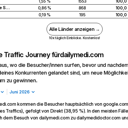
1,55 %
1553
100,0
Vereinigte Staaten
0,86 %
868
100,0
0,19 %
195
100,0
Alle Länder anzeigen →
10x täglich Einblicke. Kostenlos!
 Traffic Journey für
dailymedi.com
aus, wo die Besucher/innen surfen, bevor und nachdem
eines Konkurrenten gelandet sind, um neue Möglichke
kum zu gewinnen.
Juni 2026
edi.com kommen die Besucher hauptsächlich von google.com
s Traffics), gefolgt von Direkt (38,95 %). In den meisten Fäl
h dem Besuch von dailymedi.com zu dailymedidoctor.com und