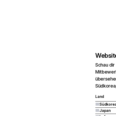
Website
Schau dir
Mitbewerb
übersehen
Südkorea,
Land
Südkore
Japan