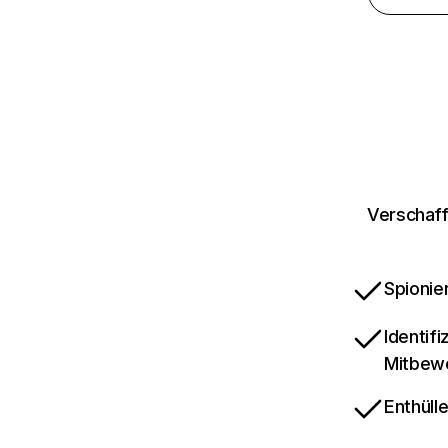
Verschaff
Spionie
Identif
Mitbew
Enthüll