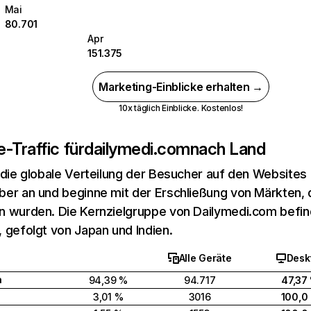
Mai
80.701
Apr
151.375
Marketing-Einblicke erhalten →
10x täglich Einblicke. Kostenlos!
-Traffic für
dailymedi.com
nach Land
 die globale Verteilung der Besucher auf den Websites
er an und beginne mit der Erschließung von Märkten, d
 wurden. Die Kernzielgruppe von Dailymedi.com befind
 gefolgt von Japan und Indien.
Alle Geräte
Desk
a
94,39 %
94.717
47,37
3,01 %
3016
100,0