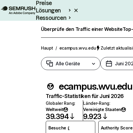
Preise
Lösungen
Ressourcen
Enterprise
Überprüfe den Traffic einer Website
Top-
Haupt
/
ecampus.wvu.edu
Zuletzt aktualisi
Alle Geräte
Juni 20
ecampus.wvu.edu
Traffic-Statistiken für Juni 2026
Globaler Rang
:
Länder-Rang
:
Weltweit
Vereinigte Staaten
39.394
9.923
Besuche
Authority Score