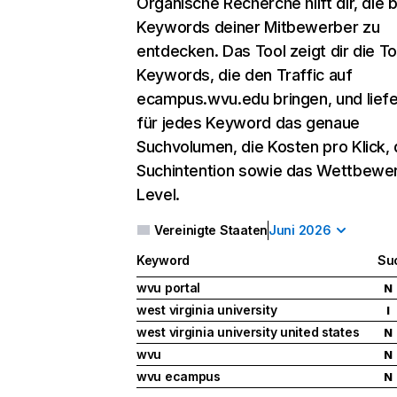
Organische Recherche
hilft dir, die
Keywords deiner Mitbewerber zu
entdecken. Das Tool zeigt dir die T
Keywords, die den Traffic auf
ecampus.wvu.edu bringen, und liefer
für jedes Keyword das genaue
Suchvolumen, die Kosten pro Klick, 
Suchintention sowie das Wettbewe
Level.
Vereinigte Staaten
Juni 2026
Keyword
Su
wvu portal
N
west virginia university
I
west virginia university united states
N
wvu
N
wvu ecampus
N