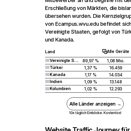
Mitbewerber an und beginne mit de
Erschließung von Märkten, die bisla
übersehen wurden. Die Kernzielgru
von Ecampus.wvu.edu befindet sich
Vereinigte Staaten, gefolgt von Tür
und Kanada.
Alle Geräte
Land
Vereinigte Staaten
89,97 %
1,08 Mio.
Türkei
1,37 %
16.459
Kanada
1,17 %
14.034
Indien
1,09 %
13.148
Kolumbien
1,02 %
12.293
Alle Länder anzeigen →
10x täglich Einblicke. Kostenlos!
Website Traffic Journey für