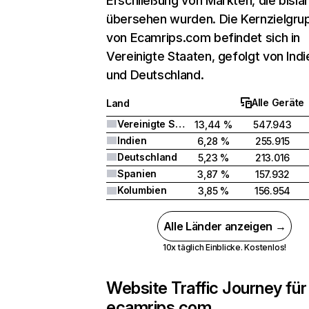
Erschließung von Märkten, die bisla
übersehen wurden. Die Kernzielgru
von Ecamrips.com befindet sich in
Vereinigte Staaten, gefolgt von Indi
und Deutschland.
Alle Geräte
Land
Vereinigte Staaten
13,44 %
547.943
Indien
6,28 %
255.915
Deutschland
5,23 %
213.016
Spanien
3,87 %
157.932
Kolumbien
3,85 %
156.954
Alle Länder anzeigen →
10x täglich Einblicke. Kostenlos!
Website Traffic Journey für
ecamrips.com