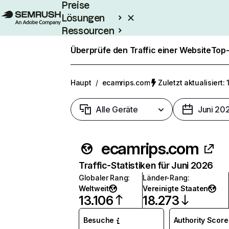
Preise
Lösungen
Ressourcen
Enterprise
Überprüfe den Traffic einer Website
Top-
Haupt
/
ecamrips.com
Zuletzt aktualisiert: 
Alle Geräte
Juni 20
ecamrips.com
Traffic-Statistiken für Juni 2026
Globaler Rang
:
Länder-Rang
:
Weltweit
Vereinigte Staaten
13.106
18.273
Besuche
Authority Score