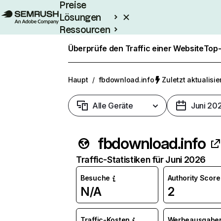
Preise
Lösungen
Ressourcen
Enterprise
Überprüfe den Traffic einer Website
Top-
Haupt
/
fbdownload.info
Zuletzt aktualisier
Alle Geräte
Juni 20
fbdownload.info
Traffic-Statistiken für Juni 2026
Besuche
Authority Score
N/A
2
Traffic-Kosten
Werbeausgabe