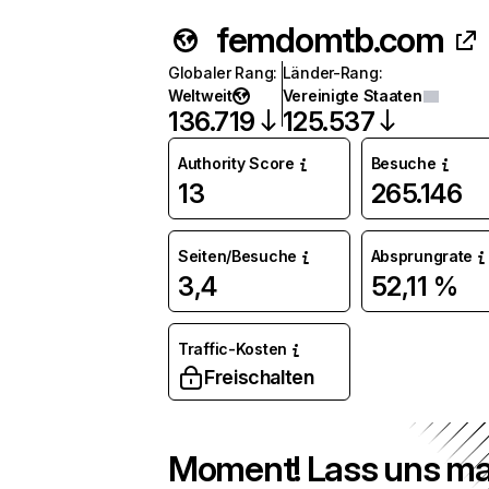
femdomtb.com
Globaler Rang
:
Länder-Rang
:
Weltweit
Vereinigte Staaten
136.719
125.537
Authority Score
Besuche
13
265.146
Seiten/Besuche
Absprungrate
3,4
52,11 %
Traffic-Kosten
Freischalten
Moment! Lass uns ma