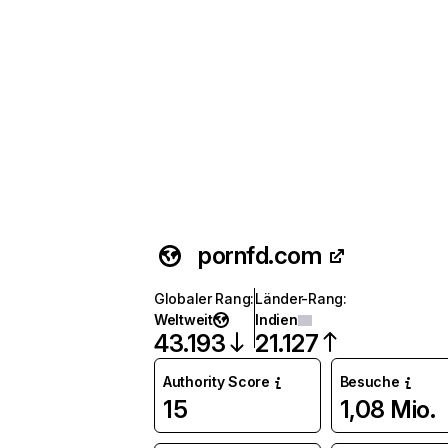
pornfd.com
Globaler Rang
:
Länder-Rang
:
Weltweit
Indien
43.193
21.127
Authority Score
Besuche
15
1,08 Mio.