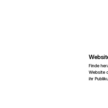
Website
Finde her
Website d
ihr Publi