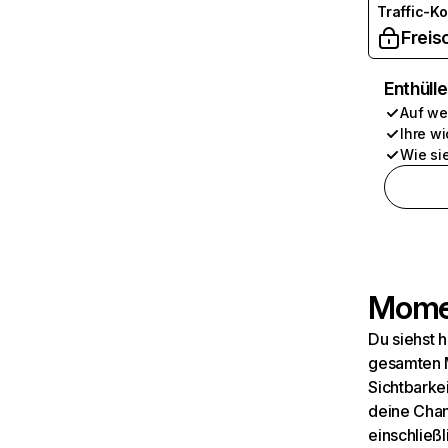
Traffic-K
Freis
Enthüll
Auf we
Ihre wi
Wie si
Momen
Du siehst 
gesamten M
Sichtbarkei
deine Chan
einschließl