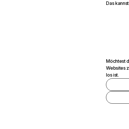
Das kannst
Möchtest d
Websites z
los ist.