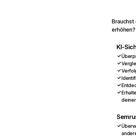
Brauchst 
erhöhen? 
KI-Sic
Überpr
Vergle
Verfol
Identi
Entdec
Erhalt
deiner
Semrus
Überwa
andere