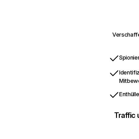
Verschaffe
Spionie
Identif
Mitbew
Enthüll
Traffic