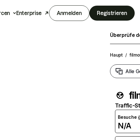
rcen
Enterprise
Anmelden
Registrieren
Überprüfe de
Haupt
/
filmo
Alle G
fi
Traffic-St
Besuche
N/A