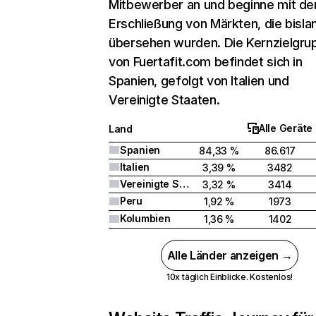
Mitbewerber an und beginne mit de
Erschließung von Märkten, die bisla
übersehen wurden. Die Kernzielgru
von Fuertafit.com befindet sich in
Spanien, gefolgt von Italien und
Vereinigte Staaten.
Alle Geräte
Land
Spanien
84,33 %
86.617
Italien
3,39 %
3482
Vereinigte Staaten
3,32 %
3414
Peru
1,92 %
1973
Kolumbien
1,36 %
1402
Alle Länder anzeigen →
10x täglich Einblicke. Kostenlos!