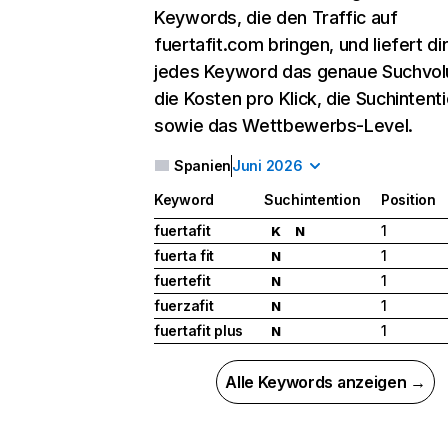
Keywords, die den Traffic auf
fuertafit.com bringen, und liefert dir
jedes Keyword das genaue Suchvo
die Kosten pro Klick, die Suchintent
sowie das Wettbewerbs-Level.
Spanien
Juni 2026
Keyword
Suchintention
Position
fuertafit
1
K
N
fuerta fit
1
N
fuertefit
1
N
fuerzafit
1
N
fuertafit plus
1
N
Alle Keywords anzeigen →