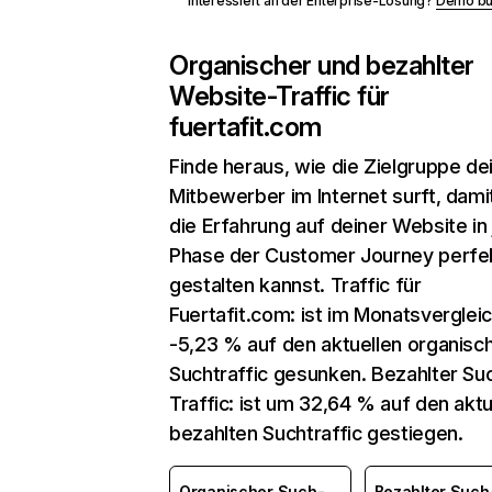
Interessiert an der Enterprise-Lösung?
Demo bu
Organischer und bezahlter
Website-Traffic für
fuertafit.com
Finde heraus, wie die Zielgruppe de
Mitbewerber im Internet surft, dami
die Erfahrung auf deiner Website in
Phase der Customer Journey perfe
gestalten kannst. Traffic für
Fuertafit.com: ist im Monatsverglei
-5,23 % auf den aktuellen organisc
Suchtraffic gesunken. Bezahlter Su
Traffic: ist um 32,64 % auf den aktu
bezahlten Suchtraffic gestiegen.
Organischer Such-
Bezahlter Such