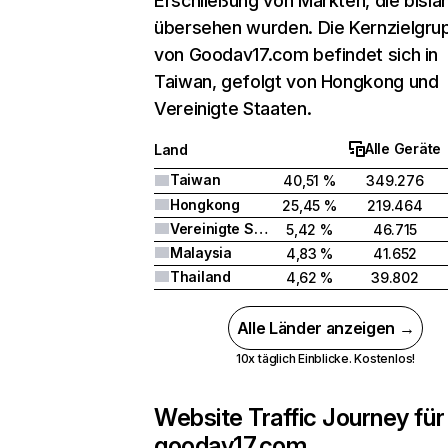
Erschließung von Märkten, die bisla
übersehen wurden. Die Kernzielgru
von Goodav17.com befindet sich in
Taiwan, gefolgt von Hongkong und
Vereinigte Staaten.
Alle Geräte
Land
Taiwan
40,51 %
349.276
Hongkong
25,45 %
219.464
Vereinigte Staaten
5,42 %
46.715
Malaysia
4,83 %
41.652
Thailand
4,62 %
39.802
Alle Länder anzeigen →
10x täglich Einblicke. Kostenlos!
Website Traffic Journey für
goodav17.com