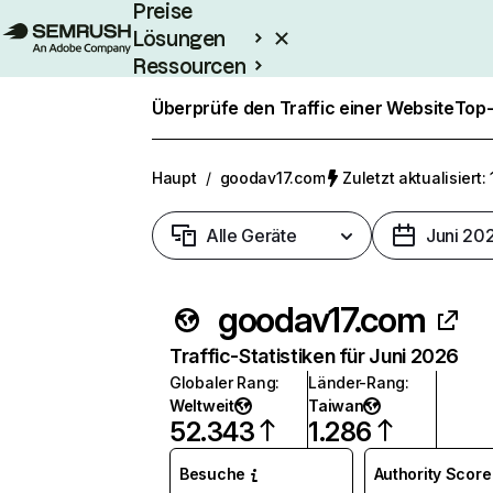
Preise
Lösungen
Ressourcen
Enterprise
Überprüfe den Traffic einer Website
Top-
Haupt
/
goodav17.com
Zuletzt aktualisiert:
Alle Geräte
Juni 20
goodav17.com
Traffic-Statistiken für Juni 2026
Globaler Rang
:
Länder-Rang
:
Weltweit
Taiwan
52.343
1.286
Besuche
Authority Score