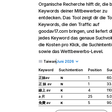
Organische Recherche
hilft dir, die
Keywords deiner Mitbewerber zu
entdecken. Das Tool zeigt dir die T
Keywords, die den Traffic auf
goodav17.com bringen, und liefert di
jedes Keyword das genaue Suchvo
die Kosten pro Klick, die Suchintent
sowie das Wettbewerbs-Level.
Taiwan
Juni 2026
Keyword
Suchintention
Position
Su
正妹av
1
60
N
正 妹 av
1
33
N
線上 av
4
11
K
a 片
25
5.
I
免費 av
5
90
K