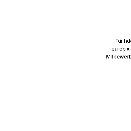
Für hd
europix
Mitbewerb