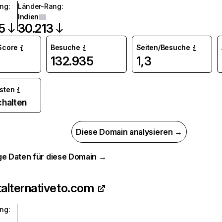
ang
:
Länder-Rang
:
Indien
5
30.213
 Score
Besuche
Seiten/Besuche
132.935
1,3
osten
chalten
Diese Domain analysieren →
ge Daten für diese Domain →
talternativeto.com
ang
: