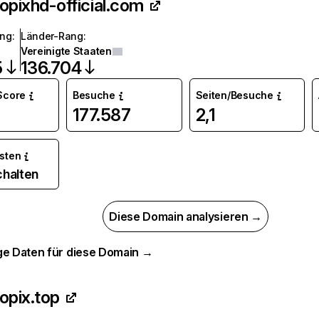
opixhd-official.com
ang
:
Länder-Rang
:
Vereinigte Staaten
5
136.704
 Score
Besuche
Seiten/Besuche
177.587
2,1
osten
chalten
Diese Domain analysieren →
ge Daten für diese Domain →
opix.top