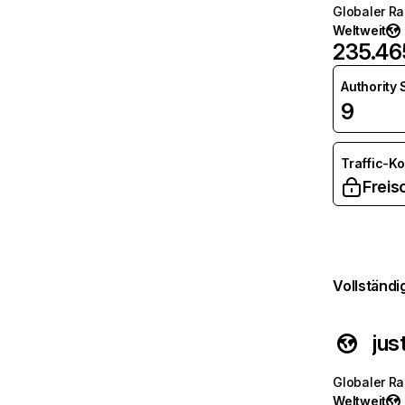
Globaler R
Weltweit
235.46
Authority
9
Traffic-K
Freis
Vollständi
jus
Globaler R
Weltweit