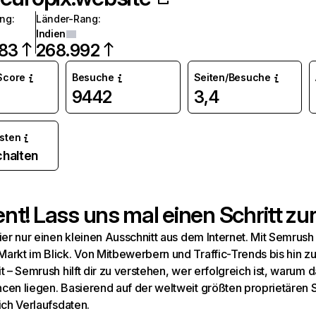
ang
:
Länder-Rang
:
Indien
283
268.992
 Score
Besuche
Seiten/Besuche
9442
3,4
osten
chalten
t! Lass uns mal einen Schritt zur
hier nur einen kleinen Ausschnitt aus dem Internet. Mit Semru
arkt im Blick. Von Mitbewerbern und Traffic-Trends bis hin z
t – Semrush hilft dir zu verstehen, wer erfolgreich ist, warum d
cen liegen. Basierend auf der weltweit größten proprietären
ich Verlaufsdaten.