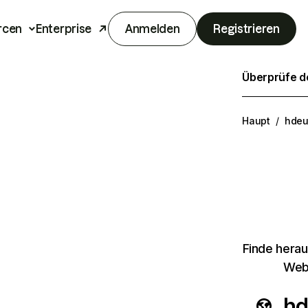
rcen
Enterprise
Anmelden
Registrieren
Überprüfe de
Haupt
/
hdeu
Finde herau
Webs
hd