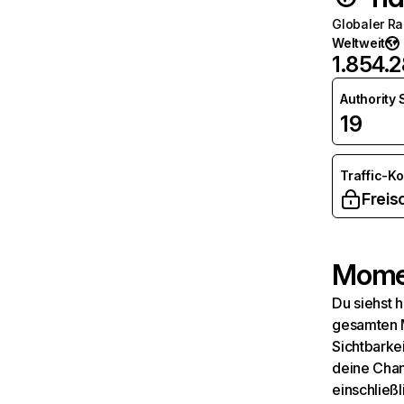
Globaler R
Weltweit
1.854.
Authority
19
Traffic-K
Freis
Momen
Du siehst 
gesamten M
Sichtbarkei
deine Chan
einschließl