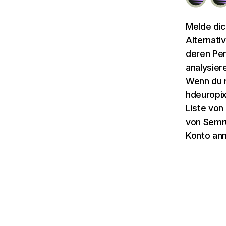
Melde dic
Alternati
deren Per
analysier
Wenn du n
hdeuropix
Liste von
von Semru
Konto an