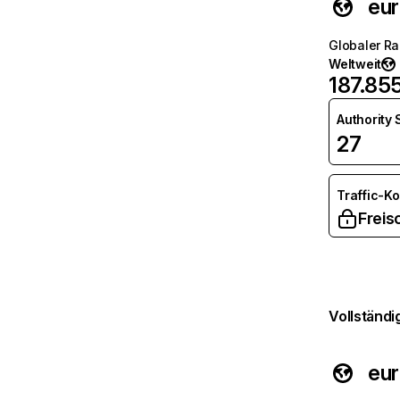
eur
Globaler R
Weltweit
187.85
Authority
27
Traffic-K
Freis
Vollständi
eur