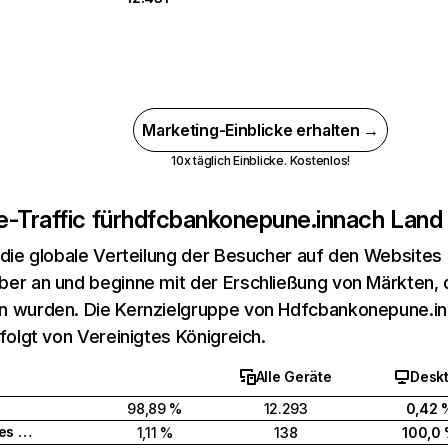
Marketing-Einblicke erhalten →
10x täglich Einblicke. Kostenlos!
-Traffic für
hdfcbankonepune.in
nach Land
 die globale Verteilung der Besucher auf den Websites
er an und beginne mit der Erschließung von Märkten, d
 wurden. Die Kernzielgruppe von Hdfcbankonepune.in b
efolgt von Vereinigtes Königreich.
Alle Geräte
Desk
98,89 %
12.293
0,42 
Vereinigtes Königreich
1,11 %
138
100,0