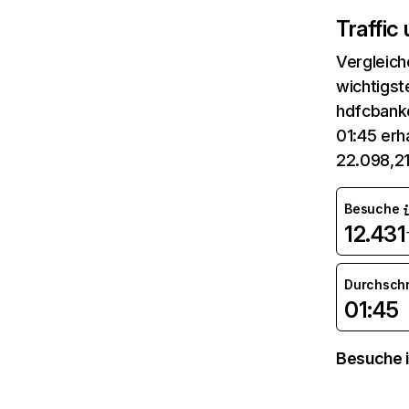
Traffic
Vergleich
wichtigst
hdfcbanko
01:45 erh
22.098,21
Besuche
12.431
Durchsch
01:45
Besuche i