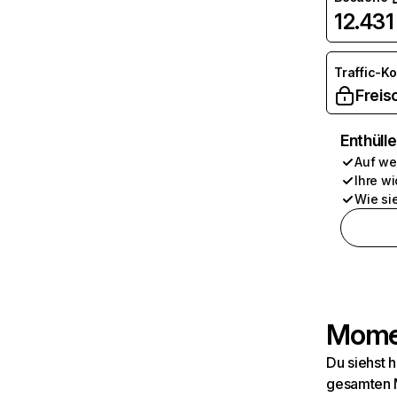
12.431
Traffic-K
Freis
Enthüll
Auf we
Ihre wi
Wie si
Momen
Du siehst 
gesamten M