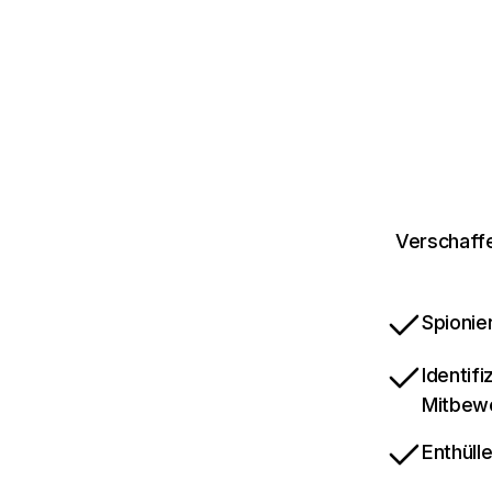
Verschaffe
Spionie
Identif
Mitbew
Enthüll