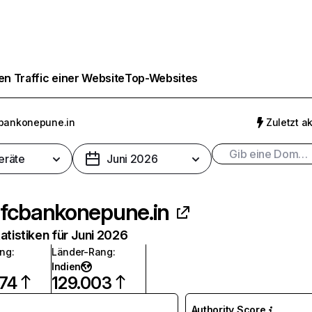
n Traffic einer Website
Top-Websites
bankonepune.in
Zuletzt ak
eräte
Juni 2026
fcbankonepune.in
atistiken für Juni 2026
ang
:
Länder-Rang
:
Indien
974
129.003
Authority Score