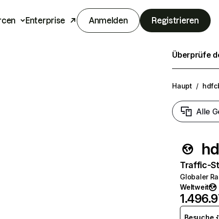
rcen
Enterprise
Anmelden
Registrieren
Überprüfe de
Haupt
/
hdfc
Alle G
hd
Traffic-St
Globaler R
Weltweit
1.496.
Besuche