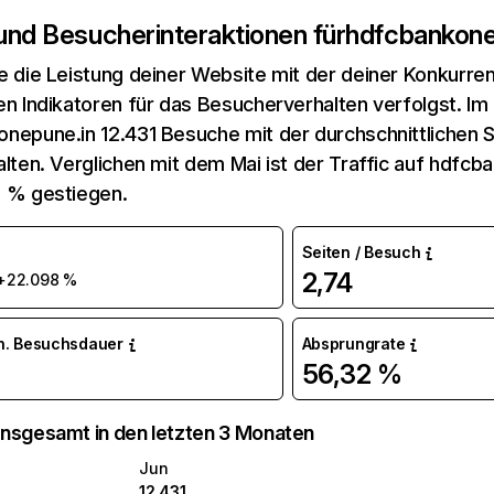
 und Besucherinteraktionen für
hdfcbankone
e die Leistung deiner Website mit der deiner Konkurren
en Indikatoren für das Besucherverhalten verfolgst. Im 
nepune.in 12.431 Besuche mit der durchschnittlichen 
alten. Verglichen mit dem Mai ist der Traffic auf hdfc
 % gestiegen.
Seiten / Besuch
2,74
+22.098 %
n. Besuchsdauer
Absprungrate
56,32 %
nsgesamt in den letzten 3 Monaten
Jun
12.431