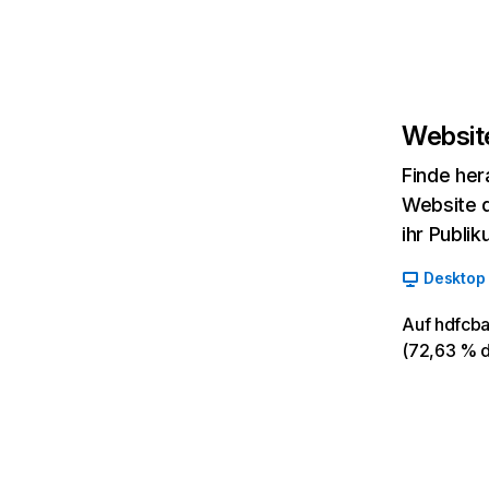
Website
Finde her
Website d
ihr Publi
Desktop
Auf hdfcba
(72,63 % d