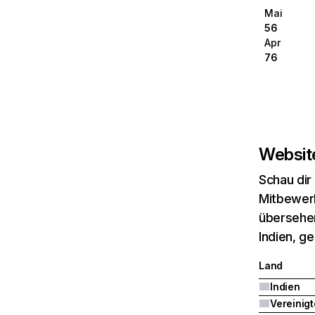
Mai
56
Apr
76
Website
Schau dir
Mitbewerb
übersehen
Indien, g
Land
Indien