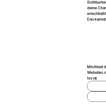
Sichtbarkei
deine Chan
einschließl
Das kannst
Möchtest d
Websites z
los ist.