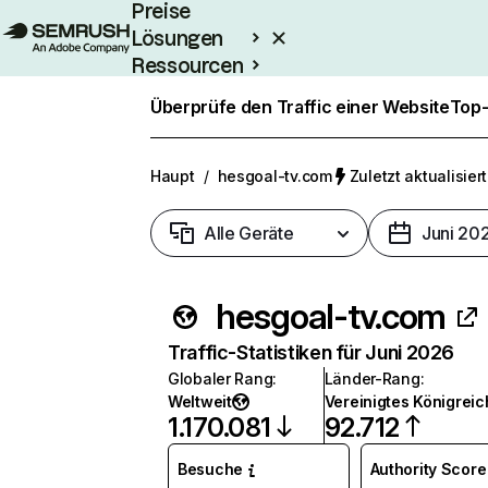
Preise
Lösungen
Ressourcen
Enterprise
Überprüfe den Traffic einer Website
Top-
Haupt
/
hesgoal-tv.com
Zuletzt aktualisiert
Alle Geräte
Juni 20
hesgoal-tv.com
Traffic-Statistiken für Juni 2026
Globaler Rang
:
Länder-Rang
:
Weltweit
Vereinigtes Königreic
1.170.081
92.712
Besuche
Authority Score