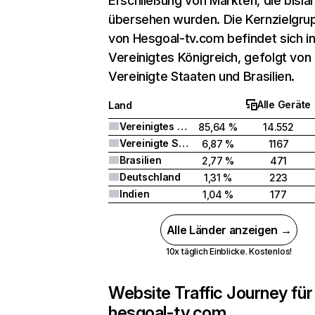
Erschließung von Märkten, die bisla
übersehen wurden. Die Kernzielgru
von Hesgoal-tv.com befindet sich i
Vereinigtes Königreich, gefolgt von
Vereinigte Staaten und Brasilien.
Alle Geräte
Land
Vereinigtes Königreich
85,64 %
14.552
Vereinigte Staaten
6,87 %
1167
Brasilien
2,77 %
471
Deutschland
1,31 %
223
Indien
1,04 %
177
Alle Länder anzeigen →
10x täglich Einblicke. Kostenlos!
Website Traffic Journey für
hesgoal-tv.com