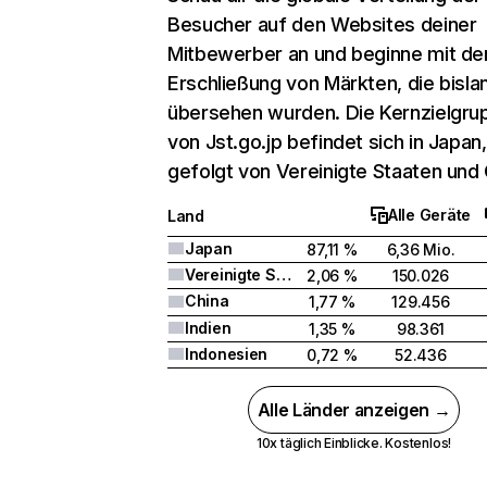
Besucher auf den Websites deiner
Mitbewerber an und beginne mit de
Erschließung von Märkten, die bisla
übersehen wurden. Die Kernzielgru
von Jst.go.jp befindet sich in Japan,
gefolgt von Vereinigte Staaten und 
Alle Geräte
Land
Japan
87,11 %
6,36 Mio.
Vereinigte Staaten
2,06 %
150.026
China
1,77 %
129.456
Indien
1,35 %
98.361
Indonesien
0,72 %
52.436
Alle Länder anzeigen →
10x täglich Einblicke. Kostenlos!