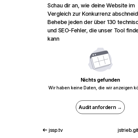
Schau dir an, wie deine Website im
Vergleich zur Konkurrenz abschneid
Behebe jeden der über 130 technis
und SEO-Fehler, die unser Tool find
kann
Nichts gefunden
Wir haben keine Daten, die wir anzeigen k
Audit anfordern →
jssp.tv
jstrieb.gi