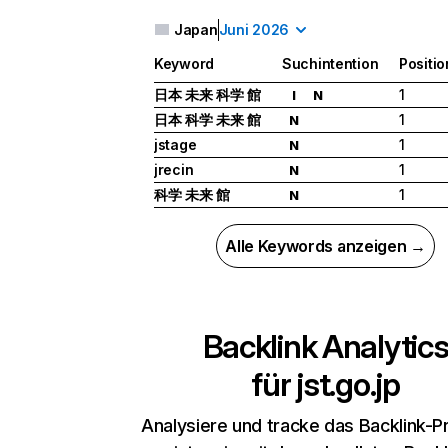
Japan
Juni 2026
Keyword
Suchintention
Positio
日本 未来 科学 館
1
I
N
日本 科学 未来 館
1
N
jstage
1
N
jrecin
1
N
科学 未来 館
1
N
Alle Keywords anzeigen →
Backlink Analytic
für
jst.go.jp
Analysiere und tracke das Backlink-Pr