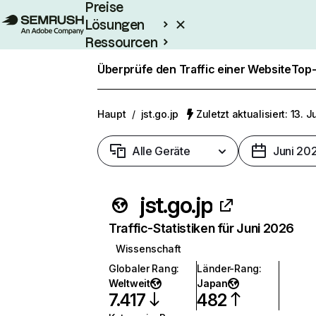
Preise
Lösungen
Ressourcen
Enterprise
Überprüfe den Traffic einer Website
Top-
Haupt
/
jst.go.jp
Zuletzt aktualisiert: 13. J
Alle Geräte
Juni 20
jst.go.jp
Traffic-Statistiken für Juni 2026
Wissenschaft
Globaler Rang
:
Länder-Rang
:
Weltweit
Japan
7.417
482