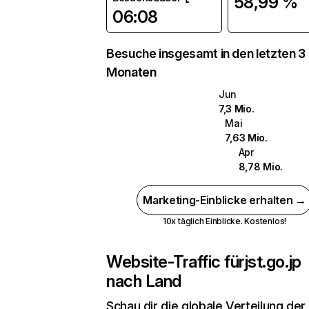
58,99 %
06:08
Besuche insgesamt in den letzten 3
Monaten
Jun
7,3 Mio.
Mai
7,63 Mio.
Apr
8,78 Mio.
Marketing-Einblicke erhalten →
10x täglich Einblicke. Kostenlos!
Website-Traffic für
jst.go.jp
nach Land
Schau dir die globale Verteilung der