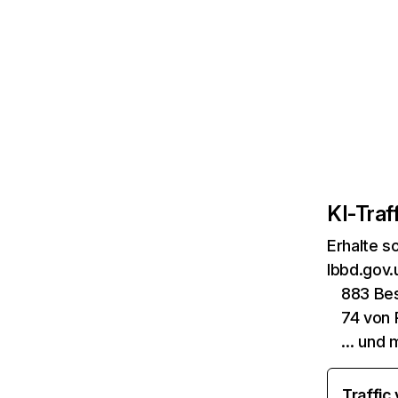
KI-Traff
Erhalte s
lbbd.gov.
883 Be
74 von 
… und 
Traffic