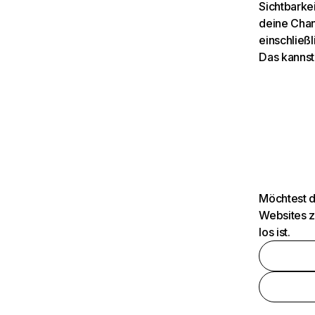
Sichtbarkei
deine Chan
einschließl
Das kannst
Möchtest d
Websites z
los ist.