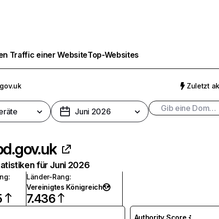
n Traffic einer Website
Top-Websites
.gov.uk
Zuletzt ak
eräte
Juni 2026
bd.gov.uk
atistiken für Juni 2026
ang
:
Länder-Rang
:
Vereinigtes Königreich
5
7.436
Authority Score