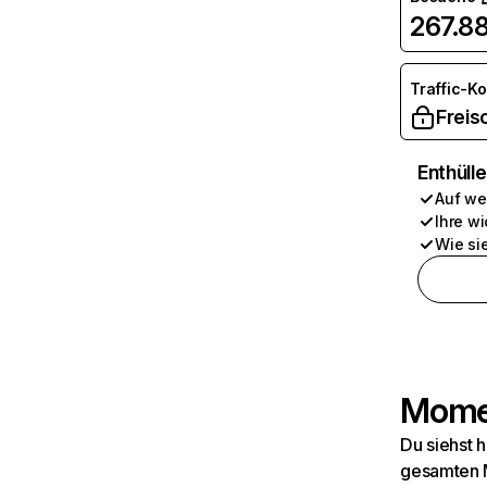
267.8
Traffic-K
Freis
Enthüll
Auf we
Ihre wi
Wie si
Momen
Du siehst 
gesamten M