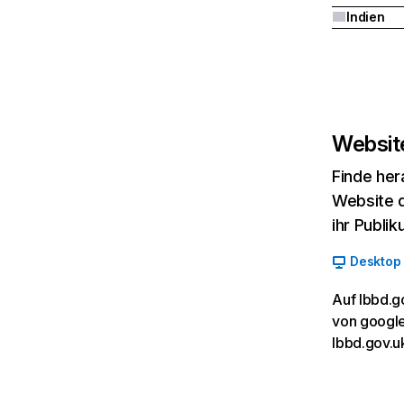
Indien
Website
Finde her
Website d
ihr Publi
Desktop
Auf lbbd.g
von google
lbbd.gov.u