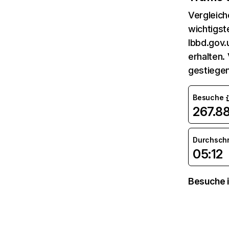
Vergleich
wichtigst
lbbd.gov.
erhalten.
gestiegen
Besuche
267.8
Durchsch
05:12
Besuche i