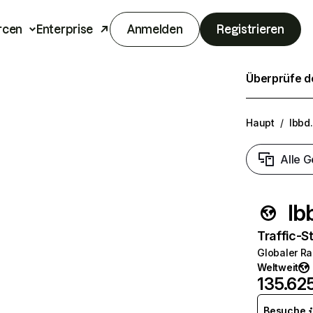
rcen
Enterprise
Anmelden
Registrieren
Überprüfe de
Haupt
/
lbbd
Alle G
lb
Traffic-St
Globaler R
Weltweit
135.62
Besuche