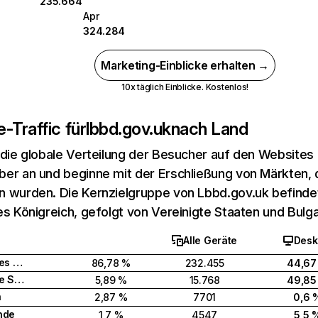
235.664
Apr
324.284
Marketing-Einblicke erhalten →
10x täglich Einblicke. Kostenlos!
-Traffic für
lbbd.gov.uk
nach Land
 die globale Verteilung der Besucher auf den Websites
er an und beginne mit der Erschließung von Märkten, d
 wurden. Die Kernzielgruppe von Lbbd.gov.uk befindet
es Königreich, gefolgt von Vereinigte Staaten und Bulga
Alle Geräte
Desk
Vereinigtes Königreich
86,78 %
232.455
44,67
Vereinigte Staaten
5,89 %
15.768
49,85
n
2,87 %
7701
0,6 
nde
1,7 %
4547
5,5 