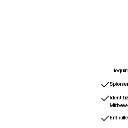
lequi
Spionie
Identif
Mitbew
Enthüll