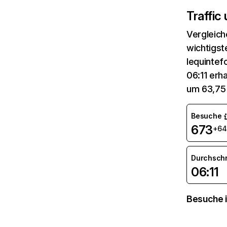
Traffic
Vergleich
wichtigst
lequintef
06:11 erh
um 63,75
Besuche
673
+64
Durchsch
06:11
Besuche i