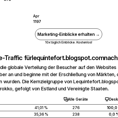
Apr
1197
Marketing-Einblicke erhalten →
10x täglich Einblicke. Kostenlos!
-Traffic für
lequintefort.blogspot.com
nach
 die globale Verteilung der Besucher auf den Websites
er an und beginne mit der Erschließung von Märkten, d
 wurden. Die Kernzielgruppe von Lequintefort.blogsp
arokko, gefolgt von Estland und Vereinigte Staaten.
Alle Geräte
Desk
41,01 %
276
100,0
35,36 %
238
0,0 