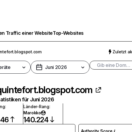
n Traffic einer Website
Top-Websites
intefort.blogspot.com
Zuletzt ak
eräte
Juni 2026
quintefort.blogspot.com
atistiken für Juni 2026
ang
:
Länder-Rang
:
Marokko
246
140.224
Authority Score