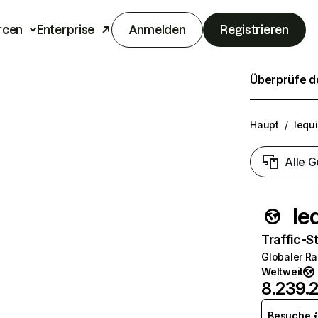
rcen
Enterprise
Anmelden
Registrieren
Überprüfe de
Haupt
/
lequ
Alle G
le
Traffic-St
Globaler R
Weltweit
8.239.
Besuche