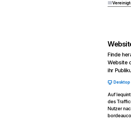
Website
Finde her
Website d
ihr Publi
Desktop
Auf lequin
des Traffi
Nutzer nac
bordeauco