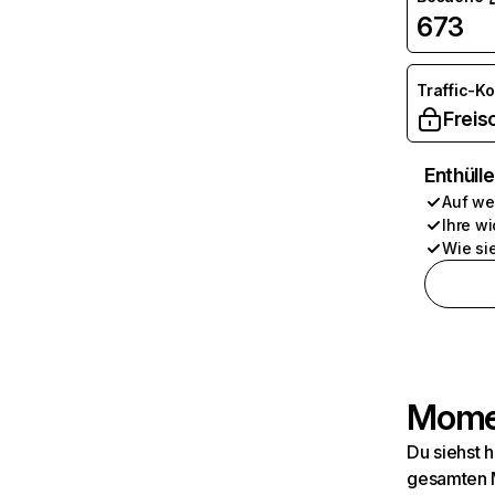
673
Traffic-K
Freis
Enthüll
Auf we
Ihre wi
Wie si
Momen
Du siehst 
gesamten M