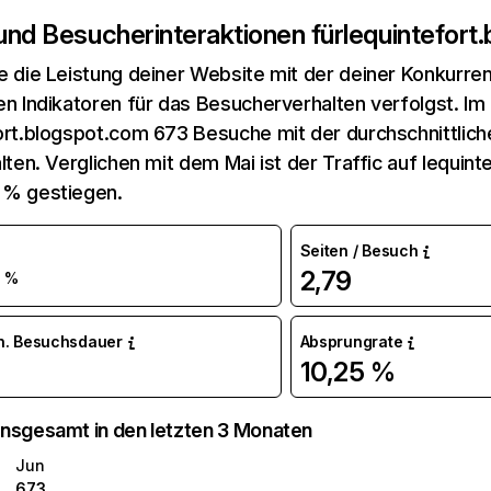
 und Besucherinteraktionen für
lequintefort
e die Leistung deiner Website mit der deiner Konkurren
en Indikatoren für das Besucherverhalten verfolgst. Im 
ort.blogspot.com 673 Besuche mit der durchschnittlic
alten. Verglichen mit dem Mai ist der Traffic auf lequin
 % gestiegen.
Seiten / Besuch
2,79
 %
n. Besuchsdauer
Absprungrate
10,25 %
nsgesamt in den letzten 3 Monaten
Jun
673