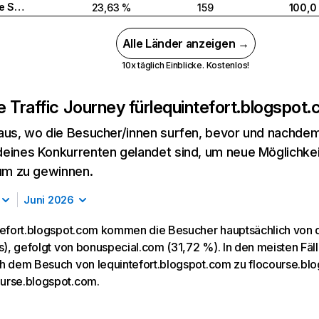
Vereinigte Staaten
23,63 %
159
100,0
Alle Länder anzeigen →
10x täglich Einblicke. Kostenlos!
 Traffic Journey für
lequintefort.blogspot
aus, wo die Besucher/innen surfen, bevor und nachdem
eines Konkurrenten gelandet sind, um neue Möglichke
kum zu gewinnen.
Juni 2026
tefort.blogspot.com kommen die Besucher hauptsächlich von
cs), gefolgt von bonuspecial.com (31,72 %). In den meisten Fäl
h dem Besuch von lequintefort.blogspot.com zu flocourse.bl
urse.blogspot.com.