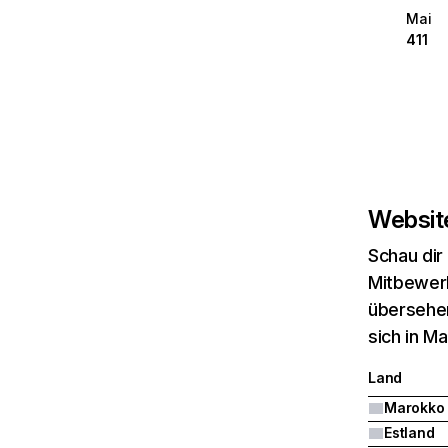
Mai
411
Website
Schau dir
Mitbewerb
übersehen
sich in M
Land
Marokko
Estland