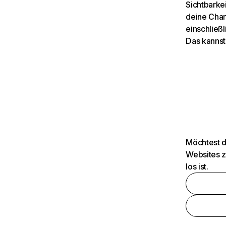
Sichtbarkei
deine Chan
einschließl
Das kannst
Möchtest d
Websites z
los ist.