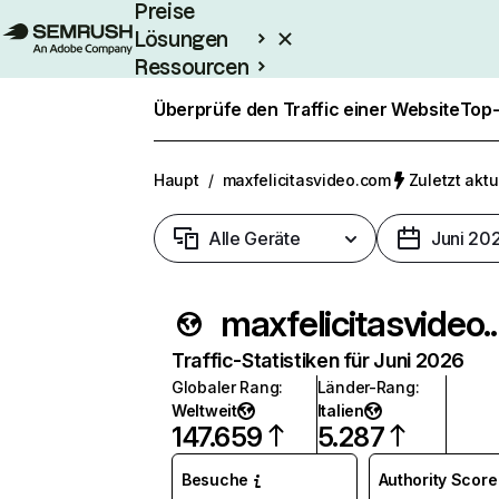
Preise
Lösungen
Ressourcen
Enterprise
Überprüfe den Traffic einer Website
Top-
Haupt
/
maxfelicitasvideo.com
Zuletzt aktu
Alle Geräte
Juni 20
maxfelic
Traffic-Statistiken für Juni 2026
Globaler Rang
:
Länder-Rang
:
Weltweit
Italien
147.659
5.287
Besuche
Authority Score