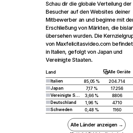
Schau dir die globale Verteilung der
Besucher auf den Websites deiner
Mitbewerber an und beginne mit de
Erschließung von Märkten, die bisla
übersehen wurden. Die Kernzielgru
von Maxfelicitasvideo.com befindet
in Italien, gefolgt von Japan und
Vereinigte Staaten.
Alle Geräte
Land
Italien
85,05 %
204.714
Japan
7,17 %
17.256
Vereinigte Staaten
3,66 %
8806
Deutschland
1,96 %
4710
Schweden
0,48 %
1160
Alle Länder anzeigen →