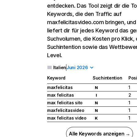
entdecken. Das Tool zeigt dir die T
Keywords, die den Traffic auf
maxfelicitasvideo.com bringen, und
liefert dir für jedes Keyword das g
Suchvolumen, die Kosten pro Klick, 
Suchintention sowie das Wettbewe
Level.
Italien
Juni 2026
Keyword
Suchintention
Posi
maxfelicitas
1
N
max felicitas
2
I
max felicitas sito
1
N
maxfelicitasvideo
1
N
max felicitas video
1
K
Alle Keywords anzeigen →