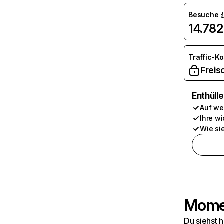
Besuche
14.782
Traffic-K
Freis
Enthüll
Auf we
Ihre wi
Wie si
Momen
Du siehst 