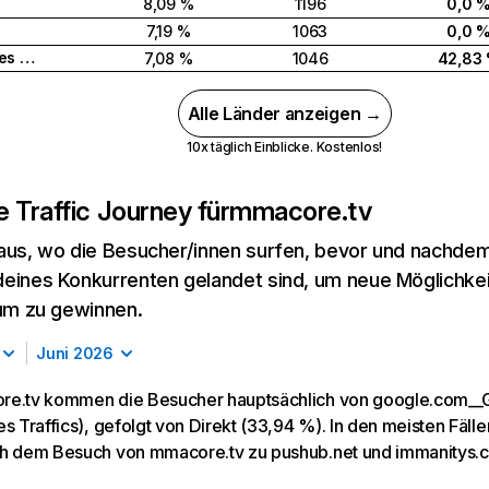
8,09 %
1196
0,0 
7,19 %
1063
0,0 
Vereinigtes Königreich
7,08 %
1046
42,83
Alle Länder anzeigen →
10x täglich Einblicke. Kostenlos!
 Traffic Journey für
mmacore.tv
aus, wo die Besucher/innen surfen, bevor und nachdem
eines Konkurrenten gelandet sind, um neue Möglichke
kum zu gewinnen.
Juni 2026
re.tv kommen die Besucher hauptsächlich von google.com__
s Traffics), gefolgt von Direkt (33,94 %). In den meisten Fäll
h dem Besuch von mmacore.tv zu pushub.net und immanitys.