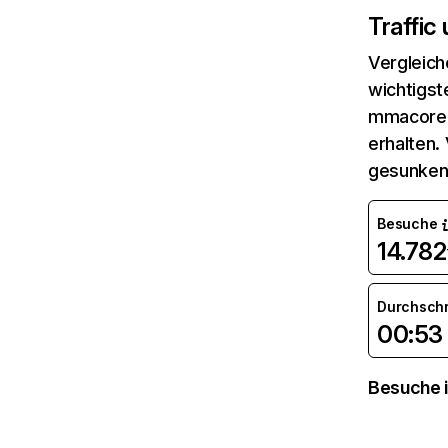
Traffic
Vergleich
wichtigst
mmacore.t
erhalten.
gesunken
Besuche
14.782
Durchsch
00:53
Besuche i