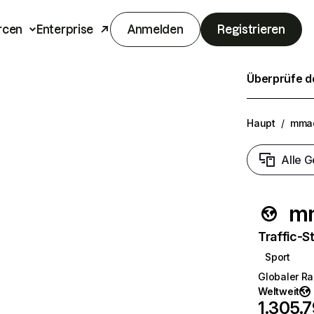
rcen
Enterprise
Anmelden
Registrieren
Überprüfe de
Haupt
/
mmac
Alle G
mm
Traffic-St
Sport
Globaler R
Weltweit
1.305.