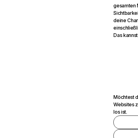
gesamten M
Sichtbarkei
deine Chan
einschließl
Das kannst
Möchtest d
Websites z
los ist.