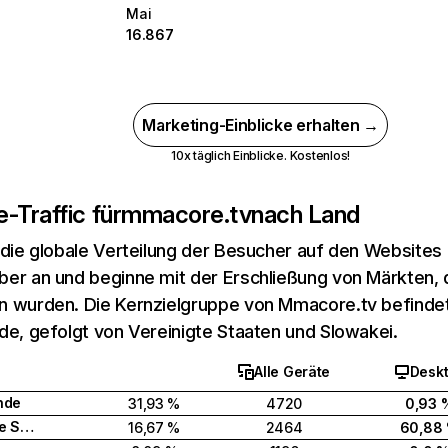
Mai
16.867
Marketing-Einblicke erhalten →
10x täglich Einblicke. Kostenlos!
-Traffic für
mmacore.tv
nach Land
 die globale Verteilung der Besucher auf den Websites
er an und beginne mit der Erschließung von Märkten, d
 wurden. Die Kernzielgruppe von Mmacore.tv befindet 
de, gefolgt von Vereinigte Staaten und Slowakei.
Alle Geräte
Desk
nde
31,93 %
4720
0,93 
Vereinigte Staaten
16,67 %
2464
60,88