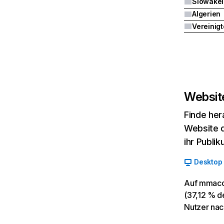
Slowakei
Algerien
Website
Finde her
Website d
ihr Publi
Desktop
Auf mmaco
(37,12 % de
Nutzer nac