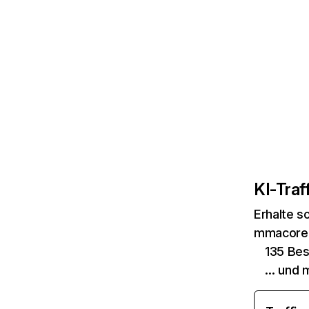
KI-Traff
Erhalte s
mmacore.t
135 Be
… und 