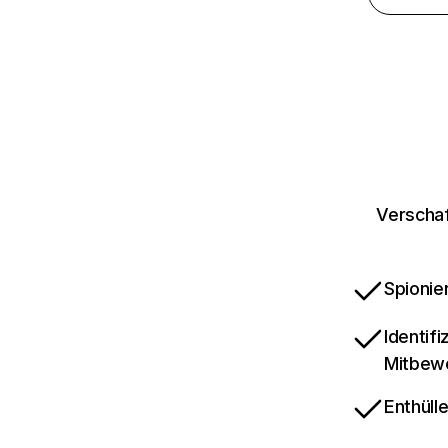
Verschaf
Spionie
Identif
Mitbew
Enthüll