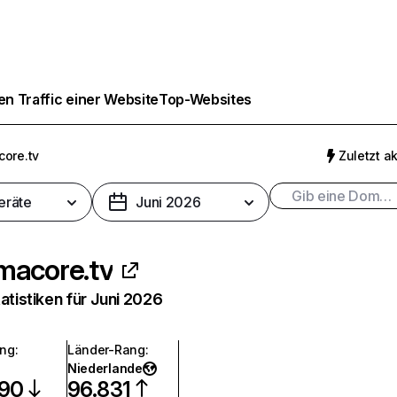
n Traffic einer Website
Top-Websites
ore.tv
Zuletzt ak
eräte
Juni 2026
acore.tv
atistiken für Juni 2026
ang
:
Länder-Rang
:
Niederlande
790
96.831