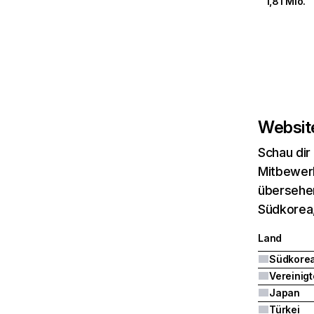
1,81 Mio.
Website
Schau dir
Mitbewerb
übersehen
Südkorea,
Land
Südkore
Japan
Türkei