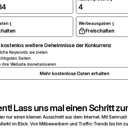
84
4
osten
Werbeausgaben
chalten
Freischalten
e kostenlos weitere Geheimnisse der Konkurrenz
lche Keywords sie zielen
chtigsten Seiten
e ihre Website monetarisieren
Mehr kostenlose Daten erhalten
t! Lass uns mal einen Schritt zur
hier nur einen kleinen Ausschnitt aus dem Internet. Mit Semru
arkt im Blick. Von Mitbewerbern und Traffic-Trends bis hin z