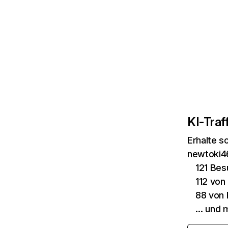
KI-Traff
Erhalte s
newtoki46
121 Bes
112 von
88 von 
… und 