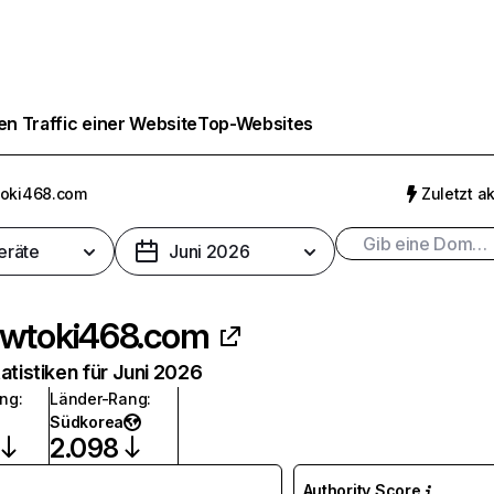
n Traffic einer Website
Top-Websites
oki468.com
Zuletzt ak
eräte
Juni 2026
wtoki468.com
atistiken für Juni 2026
ang
:
Länder-Rang
:
Südkorea
2.098
Authority Score