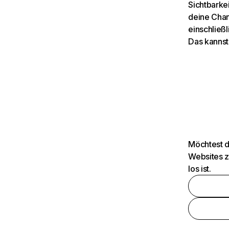
Sichtbarkei
deine Chan
einschließl
Das kannst
Möchtest d
Websites z
los ist.