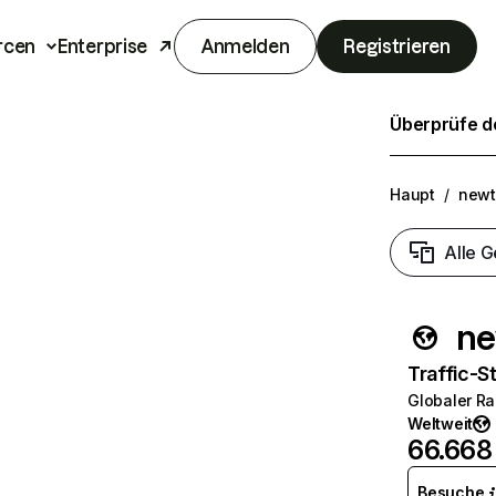
rcen
Enterprise
Anmelden
Registrieren
Überprüfe de
Haupt
/
newt
Alle G
ne
Traffic-St
Globaler R
Weltweit
66.668
Besuche