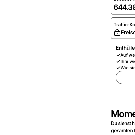
644.3
Traffic-K
Freis
Enthüll
Auf we
Ihre wi
Wie si
Momen
Du siehst 
gesamten M