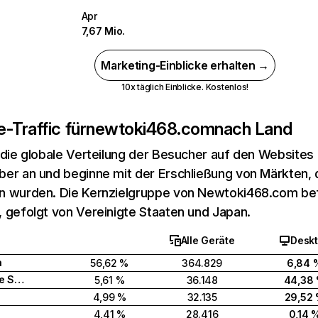
Apr
7,67 Mio.
Marketing-Einblicke erhalten →
10x täglich Einblicke. Kostenlos!
-Traffic für
newtoki468.com
nach Land
 die globale Verteilung der Besucher auf den Websites
er an und beginne mit der Erschließung von Märkten, d
 wurden. Die Kernzielgruppe von Newtoki468.com befi
 gefolgt von Vereinigte Staaten und Japan.
Alle Geräte
Desk
a
56,62 %
364.829
6,84 
Vereinigte Staaten
5,61 %
36.148
44,38
4,99 %
32.135
29,52
4,41 %
28.416
0,14 