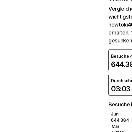
Vergleich
wichtigst
newtoki46
erhalten.
gesunken
Besuche
644.3
Durchsch
03:03
Besuche i
Jun
644.384
Mai