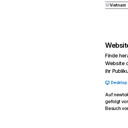
Vietnam
Website
Finde her
Website d
ihr Publi
Desktop
Auf newtok
gefolgt vo
Besuch vo