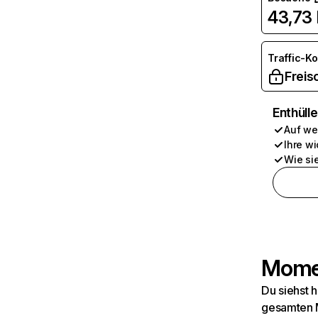
43,73 
Traffic-K
Freis
Enthüll
Auf we
Ihre wi
Wie si
Momen
Du siehst 
gesamten M