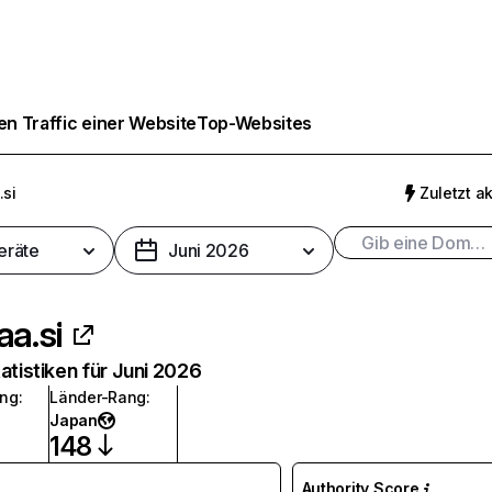
n Traffic einer Website
Top-Websites
.si
Zuletzt ak
eräte
Juni 2026
aa.si
atistiken für Juni 2026
ang
:
Länder-Rang
:
Japan
148
Authority Score