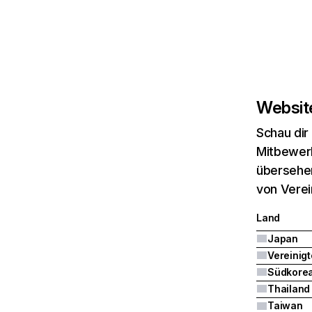
Website
Schau dir
Mitbewerb
übersehen
von Verei
Land
Japan
Südkore
Thailand
Taiwan