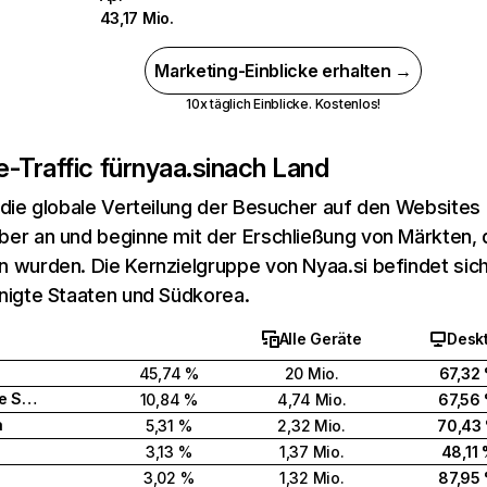
43,17 Mio.
Marketing-Einblicke erhalten →
10x täglich Einblicke. Kostenlos!
-Traffic für
nyaa.si
nach Land
 die globale Verteilung der Besucher auf den Websites
er an und beginne mit der Erschließung von Märkten, d
 wurden. Die Kernzielgruppe von Nyaa.si befindet sich
nigte Staaten und Südkorea.
Alle Geräte
Desk
45,74 %
20 Mio.
67,32
Vereinigte Staaten
10,84 %
4,74 Mio.
67,56
a
5,31 %
2,32 Mio.
70,43
3,13 %
1,37 Mio.
48,11
3,02 %
1,32 Mio.
87,95