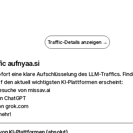
Traffic-Details anzeigen →
ic auf
nyaa.si
ofort eine klare Aufschlüsselung des LLM-Traffics. Fin
uf den aktuell wichtigsten KI-Plattformen erscheint:
suche von missav.ai
on ChatGPT
on grok.com
mehr!
 von KI-Plattformen (absolut)