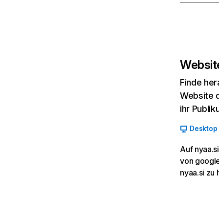
Website
Finde her
Website d
ihr Publi
Desktop
Auf nyaa.s
von google
nyaa.si zu