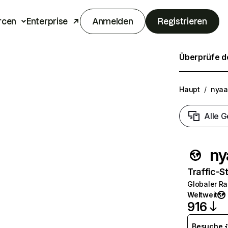
rcen
Enterprise
Anmelden
Registrieren
Überprüfe de
Haupt
/
nyaa
Alle G
ny
Traffic-St
Globaler R
Weltweit
916
Besuche