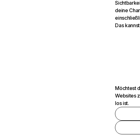
Sichtbarkei
deine Chan
einschließl
Das kannst
Möchtest d
Websites z
los ist.