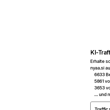
KI-Traff
Erhalte s
nyaa.si a
6633 Be
5861 v
3653 v
… und 
Traffic