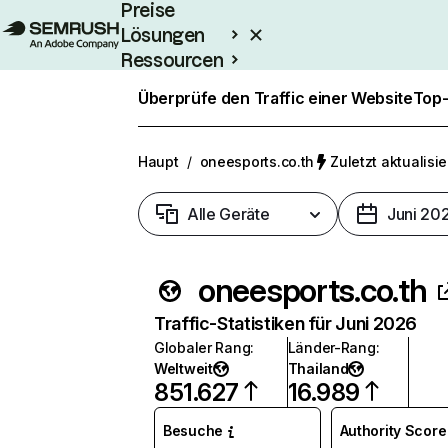
Preise
Lösungen
Ressourcen
Enterprise
Überprüfe den Traffic einer Website
Top-
Haupt
/
oneesports.co.th
Zuletzt aktualisie
Alle Geräte
Juni 20
oneesports.co.th
Traffic-Statistiken für Juni 2026
Globaler Rang
:
Länder-Rang
:
Weltweit
Thailand
851.627
16.989
Besuche
Authority Score