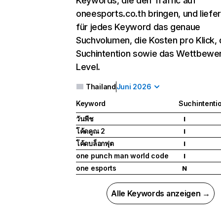
Keywords, die den Traffic auf
oneesports.co.th bringen, und liefer
für jedes Keyword das genaue
Suchvolumen, die Kosten pro Klick, 
Suchintention sowie das Wettbewe
Level.
Thailand
Juni 2026
Keyword
Suchintenti
วันพีช
I
โค้ดคูณ 2
I
โค้ดบล็อกฟุต
I
one punch man world code
I
one esports
N
Alle Keywords anzeigen →