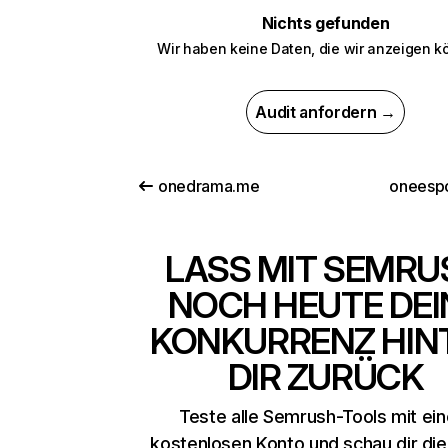
Nichts gefunden
Wir haben keine Daten, die wir anzeigen k
Audit anfordern →
onedrama.me
oneespo
LASS MIT SEMRU
NOCH HEUTE DEI
KONKURRENZ HIN
DIR ZURÜCK
Teste alle Semrush-Tools mit ei
kostenlosen Konto und schau dir di