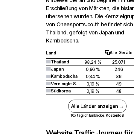
Mitbewerber an und beginne mit de
Erschließung von Märkten, die bisla
übersehen wurden. Die Kernzielgru
von Oneesports.co.th befindet sich 
Thailand, gefolgt von Japan und
Kambodscha.
Alle Geräte
Land
Thailand
98,24 %
25.071
Japan
0,96 %
246
Kambodscha
0,34 %
86
Vereinigte Staaten
0,19 %
49
Südkorea
0,19 %
48
Alle Länder anzeigen →
10x täglich Einblicke. Kostenlos!
Website Traffic Journey für