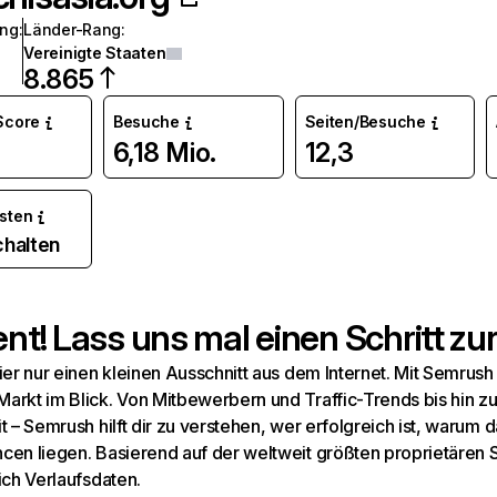
ang
:
Länder-Rang
:
Vereinigte Staaten
8.865
 Score
Besuche
Seiten/Besuche
6,18 Mio.
12,3
osten
chalten
t! Lass uns mal einen Schritt zur
hier nur einen kleinen Ausschnitt aus dem Internet. Mit Semru
arkt im Blick. Von Mitbewerbern und Traffic-Trends bis hin z
t – Semrush hilft dir zu verstehen, wer erfolgreich ist, warum d
cen liegen. Basierend auf der weltweit größten proprietären
ich Verlaufsdaten.