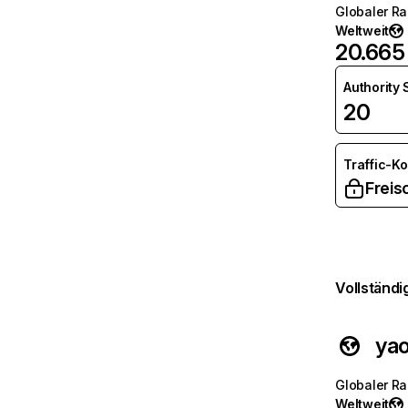
Globaler R
Weltweit
20.665
Authority
20
Traffic-K
Freis
Vollständi
ya
Globaler R
Weltweit