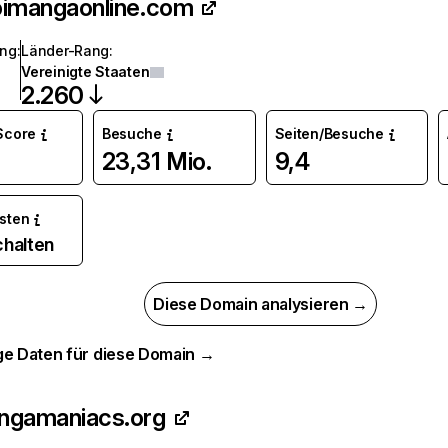
oimangaonline.com
ang
:
Länder-Rang
:
Vereinigte Staaten
2.260
 Score
Besuche
Seiten/Besuche
23,31 Mio.
9,4
osten
chalten
Diese Domain analysieren →
ge Daten für diese Domain →
ngamaniacs.org