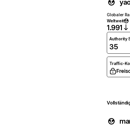
ya
Globaler R
Weltweit
1.991
Authority
35
Traffic-K
Freis
Vollständi
ma