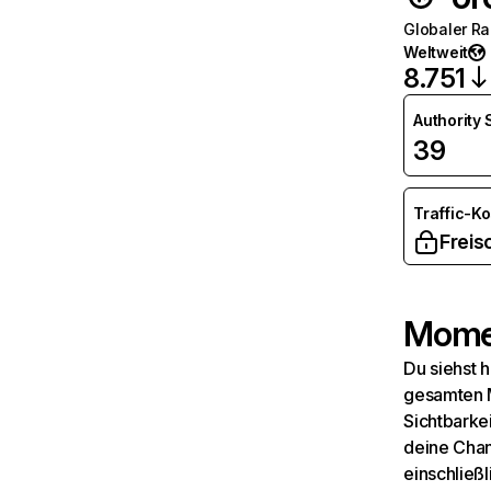
Globaler R
Weltweit
8.751
Authority
39
Traffic-K
Freis
Momen
Du siehst 
gesamten M
Sichtbarkei
deine Chan
einschließl