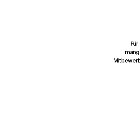
Für
manga
Mitbewerb