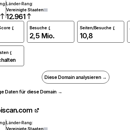
ang
:
Länder-Rang
:
Vereinigte Staaten
12.961
 Score
Besuche
Seiten/Besuche
2,5 Mio.
10,8
osten
chalten
Diese Domain analysieren →
ge Daten für diese Domain →
oiscan.com
ang
:
Länder-Rang
:
Vereinigte Staaten