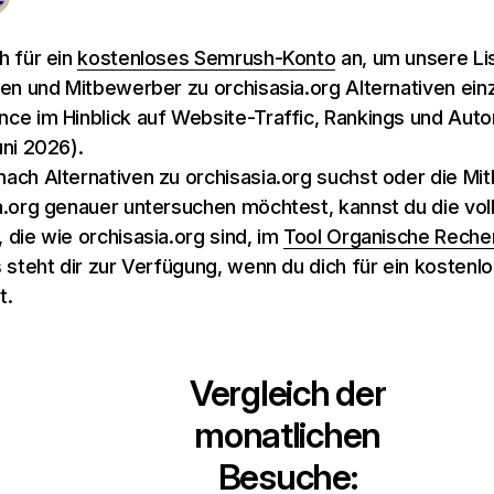
h für ein
kostenloses Semrush-Konto
an, um unsere Li
ven und Mitbewerber zu orchisasia.org Alternativen ei
ce im Hinblick auf Website-Traffic, Rankings und Autor
uni 2026).
ach Alternativen zu orchisasia.org suchst oder die M
a.org genauer untersuchen möchtest, kannst du die vol
 die wie orchisasia.org sind, im
Tool Organische Reche
s steht dir zur Verfügung, wenn du dich für ein kostenl
t.
Vergleich der
monatlichen
Besuche: