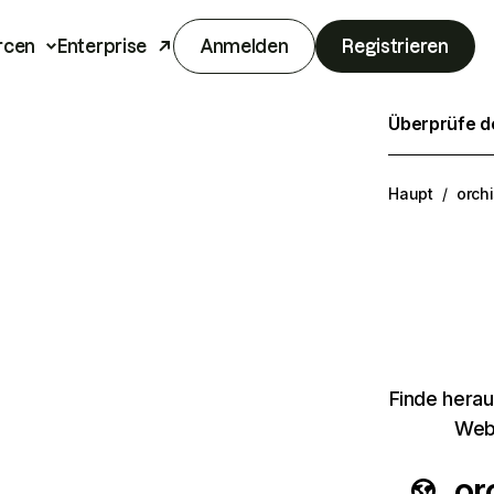
rcen
Enterprise
Anmelden
Registrieren
Überprüfe de
Haupt
/
orch
Finde herau
Webs
or