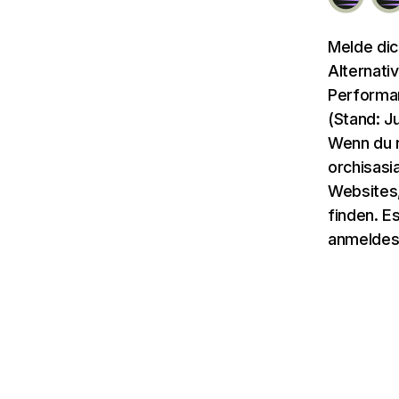
Melde dic
Alternati
Performan
(Stand: J
Wenn du n
orchisasi
Websites,
finden. E
anmeldes