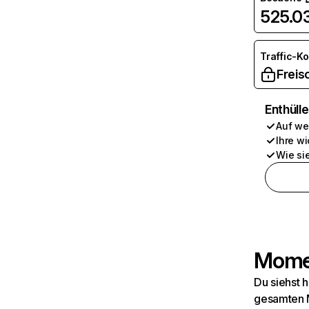
525.0
Traffic-K
Freis
Enthüll
Auf we
Ihre wi
Wie si
Momen
Du siehst 
gesamten M