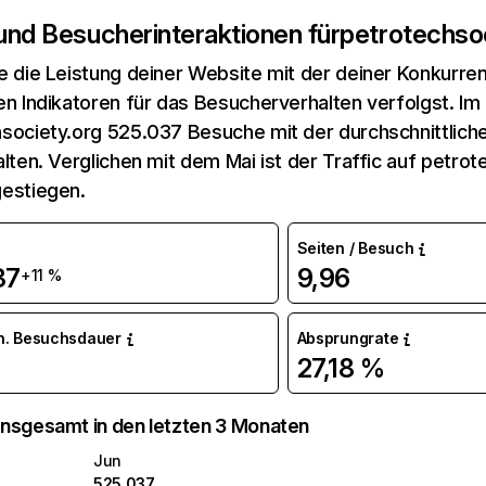
 und Besucherinteraktionen für
petrotechso
e die Leistung deiner Website mit der deiner Konkurren
en Indikatoren für das Besucherverhalten verfolgst. Im 
society.org 525.037 Besuche mit der durchschnittlich
alten. Verglichen mit dem Mai ist der Traffic auf petro
estiegen.
Seiten / Besuch
37
9,96
+11 %
n. Besuchsdauer
Absprungrate
27,18 %
nsgesamt in den letzten 3 Monaten
Jun
525.037