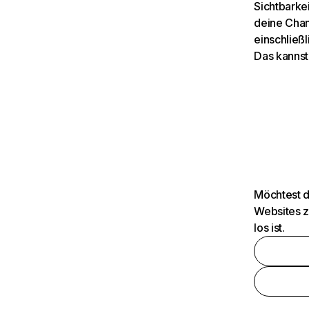
Sichtbarkei
deine Chan
einschließl
Das kannst
Möchtest d
Websites z
los ist.