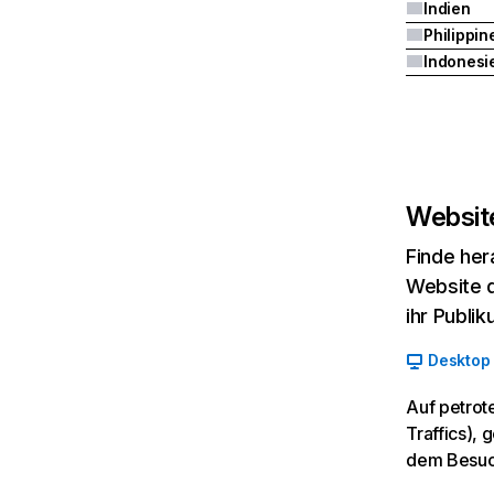
Indien
Philippin
Indonesi
Website
Finde her
Website d
ihr Publi
Desktop
Auf petrot
Traffics),
dem Besuc