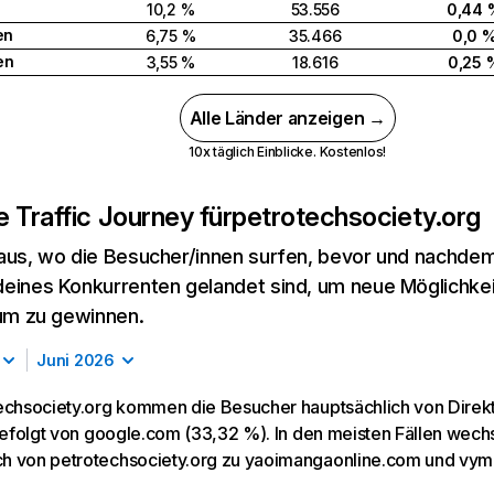
10,2 %
53.556
0,44 
en
6,75 %
35.466
0,0 
en
3,55 %
18.616
0,25 
Alle Länder anzeigen →
10x täglich Einblicke. Kostenlos!
 Traffic Journey für
petrotechsociety.org
aus, wo die Besucher/innen surfen, bevor und nachdem
eines Konkurrenten gelandet sind, um neue Möglichke
kum zu gewinnen.
Juni 2026
echsociety.org kommen die Besucher hauptsächlich von Direk
 gefolgt von google.com (33,32 %). In den meisten Fällen wech
h von petrotechsociety.org zu yaoimangaonline.com und vy