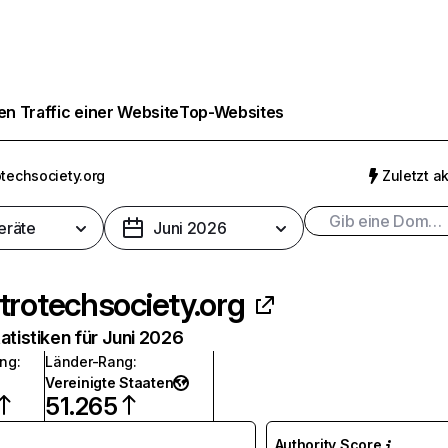
n Traffic einer Website
Top-Websites
otechsociety.org
Zuletzt ak
eräte
Juni 2026
trotechsociety.org
atistiken für Juni 2026
ang
:
Länder-Rang
:
Vereinigte Staaten
51.265
Authority Score