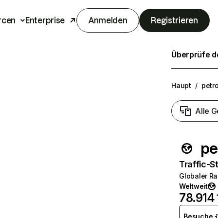
rcen
Enterprise
Anmelden
Registrieren
Überprüfe de
Haupt
/
petr
Alle G
pe
Traffic-St
Globaler R
Weltweit
78.914
Besuche