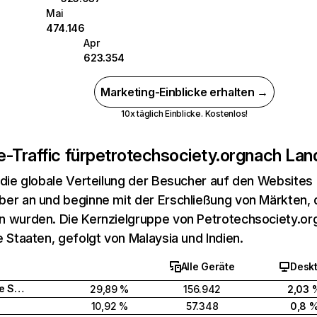
Mai
474.146
Apr
623.354
Marketing-Einblicke erhalten →
10x täglich Einblicke. Kostenlos!
-Traffic für
petrotechsociety.org
nach Lan
 die globale Verteilung der Besucher auf den Websites
er an und beginne mit der Erschließung von Märkten, d
 wurden. Die Kernzielgruppe von Petrotechsociety.org 
e Staaten, gefolgt von Malaysia und Indien.
Alle Geräte
Desk
Vereinigte Staaten
29,89 %
156.942
2,03 
10,92 %
57.348
0,8 