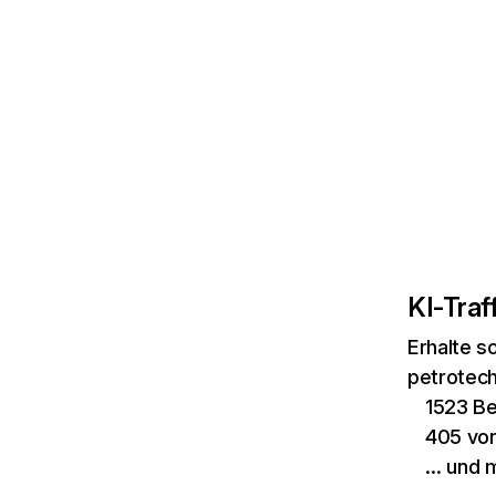
KI-Traff
Erhalte s
petrotech
1523 Be
405 von
… und 