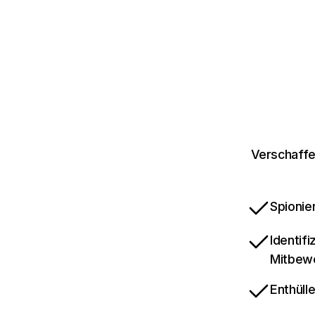
Verschaffe
Spionie
Identif
Mitbew
Enthüll