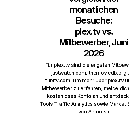
monatlichen
Besuche:
plex.tv
vs.
Mitbewerber, Juni
2026
Für plex.tv sind die engsten Mitbe
justwatch.com, themoviedb.org 
tubitv.com. Um mehr über plex.tv u
Mitbewerber zu erfahren, melde dich 
kostenloses Konto an und entdeck
Tools
Traffic Analytics
sowie
Market 
von Semrush.