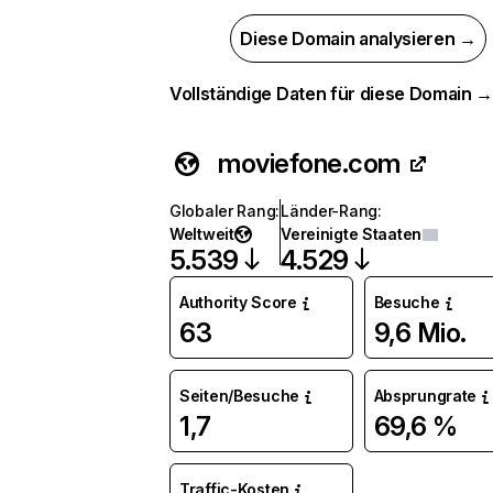
Diese Domain analysieren →
Vollständige Daten für diese Domain 
moviefone.com
Globaler Rang
:
Länder-Rang
:
Weltweit
Vereinigte Staaten
5.539
4.529
Authority Score
Besuche
63
9,6 Mio.
Seiten/Besuche
Absprungrate
1,7
69,6 %
Traffic-Kosten