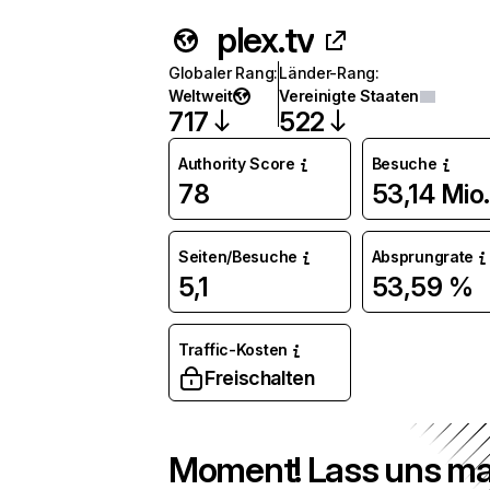
plex.tv
Globaler Rang
:
Länder-Rang
:
Weltweit
Vereinigte Staaten
717
522
Authority Score
Besuche
78
53,14 Mio.
Seiten/Besuche
Absprungrate
5,1
53,59 %
Traffic-Kosten
Freischalten
Moment! Lass uns ma