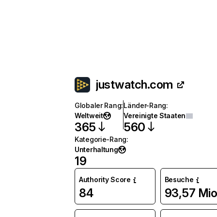
justwatch.com
Globaler Rang
:
Länder-Rang
:
Weltweit
Vereinigte Staaten
365
560
Kategorie-Rang
:
Unterhaltung
19
Authority Score
Besuche
84
93,57 Mio