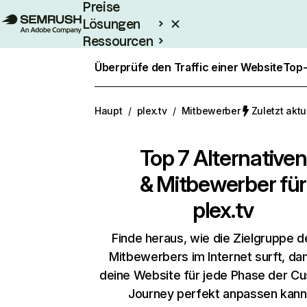
Preise
Lösungen
Ressourcen
Enterprise
Überprüfe den Traffic einer Website
Top-
Haupt
/
plex.tv
/
Mitbewerber
Zuletzt aktu
Top 7 Alternativen
& Mitbewerber für
plex.tv
Finde heraus, wie die Zielgruppe d
Mitbewerbers im Internet surft, da
deine Website für jede Phase der C
Journey perfekt anpassen kann