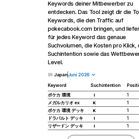
Keywords deiner Mitbewerber zu
entdecken. Das Tool zeigt dir die T
Keywords, die den Traffic auf
pokecabook.com bringen, und liefer
für jedes Keyword das genaue
Suchvolumen, die Kosten pro Klick, 
Suchintention sowie das Wettbewe
Level.
Japan
Juni 2026
Keyword
Suchintention
Posit
ポケカ 環境
1
I
メガルカリオ ex
1
K
ポケカ 環境 デッキ
1
K
ドラパルト デッキ
1
I
リザードン デッキ
1
I