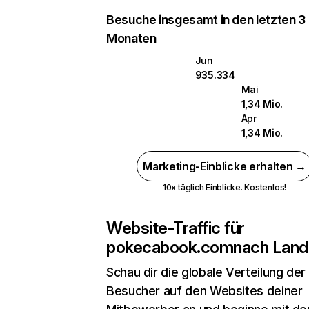
Besuche insgesamt in den letzten 3
Monaten
Jun
935.334
Mai
1,34 Mio.
Apr
1,34 Mio.
Marketing-Einblicke erhalten →
10x täglich Einblicke. Kostenlos!
Website-Traffic für
pokecabook.com
nach Land
Schau dir die globale Verteilung der
Besucher auf den Websites deiner