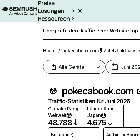
Preise
Lösungen
Ressourcen
Enterprise
Überprüfe den Traffic einer Website
Top-
Haupt
/
pokecabook.com
Zuletzt aktualisie
Alle Geräte
Juni 20
pokecabook.com
Traffic-Statistiken für Juni 2026
Globaler Rang
:
Länder-Rang
:
Weltweit
Japan
48.788
4.675
Besuche
Authority Score