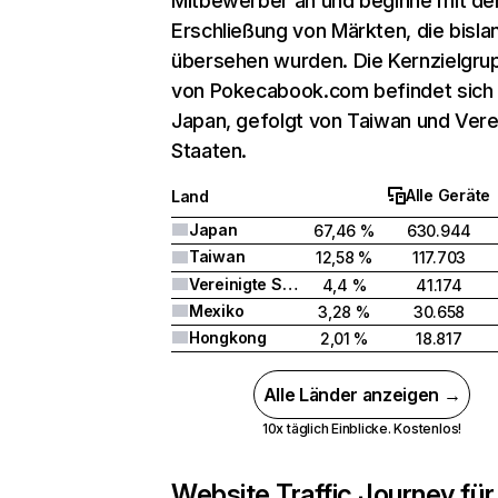
Mitbewerber an und beginne mit de
Erschließung von Märkten, die bisla
übersehen wurden. Die Kernzielgru
von Pokecabook.com befindet sich 
Japan, gefolgt von Taiwan und Vere
Staaten.
Alle Geräte
Land
Japan
67,46 %
630.944
Taiwan
12,58 %
117.703
Vereinigte Staaten
4,4 %
41.174
Mexiko
3,28 %
30.658
Hongkong
2,01 %
18.817
Alle Länder anzeigen →
10x täglich Einblicke. Kostenlos!
Website Traffic Journey für