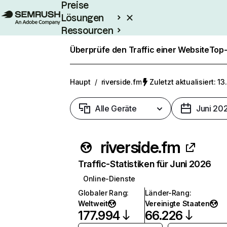
Preise
Lösungen
Ressourcen
Enterprise
Überprüfe den Traffic einer Website
Top-
Haupt
/
riverside.fm
Zuletzt aktualisiert: 13
Alle Geräte
Juni 20
riverside.fm
Traffic-Statistiken für Juni 2026
Online-Dienste
Globaler Rang
:
Länder-Rang
:
Weltweit
Vereinigte Staaten
177.994
66.226