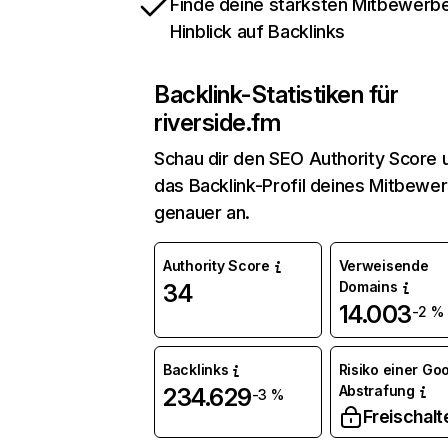
Finde deine stärksten Mitbewerbe
Hinblick auf Backlinks
Backlink-Statistiken für
riverside.fm
Schau dir den SEO Authority Score 
das Backlink-Profil deines Mitbewe
genauer an.
Authority Score
Verweisende
Domains
34
14.003
-2 %
Backlinks
Risiko einer Go
Abstrafung
234.629
-3 %
Freischalt