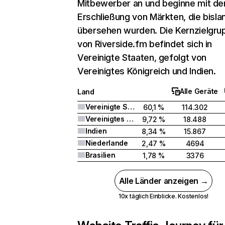
Mitbewerber an und beginne mit de
Erschließung von Märkten, die bisla
übersehen wurden. Die Kernzielgru
von Riverside.fm befindet sich in
Vereinigte Staaten, gefolgt von
Vereinigtes Königreich und Indien.
Alle Geräte
Land
Vereinigte Staaten
60,1 %
114.302
Vereinigtes Königreich
9,72 %
18.488
Indien
8,34 %
15.867
Niederlande
2,47 %
4694
Brasilien
1,78 %
3376
Alle Länder anzeigen →
10x täglich Einblicke. Kostenlos!