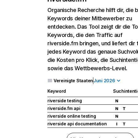
Organische Recherche
hilft dir, die
Keywords deiner Mitbewerber zu
entdecken. Das Tool zeigt dir die T
Keywords, die den Traffic auf
riverside.fm bringen, und liefert dir 
jedes Keyword das genaue Suchvo
die Kosten pro Klick, die Suchintent
sowie das Wettbewerbs-Level.
Vereinigte Staaten
Juni 2026
Keyword
Suchintent
riverside testing
N
riverside.fm api
N
T
riverside online testing
N
riverside api documentation
I
T