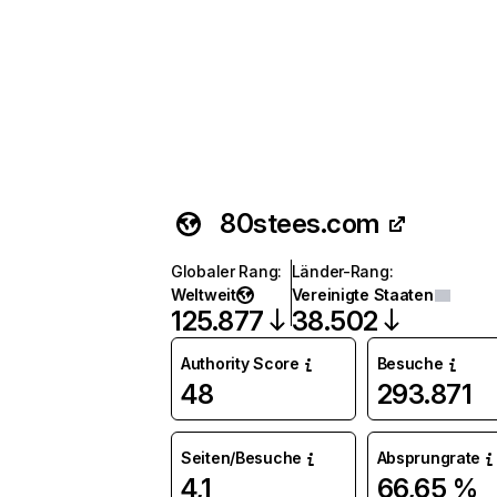
80stees.com
Globaler Rang
:
Länder-Rang
:
Weltweit
Vereinigte Staaten
125.877
38.502
Authority Score
Besuche
48
293.871
Seiten/Besuche
Absprungrate
4,1
66,65 %