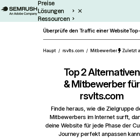
Preise
Lösungen
Ressourcen
Enterprise
Überprüfe den Traffic einer Website
Top-
Haupt
/
rsvlts.com
/
Mitbewerber
Zuletzt 
Top 2 Alternativen
& Mitbewerber für
rsvlts.com
Finde heraus, wie die Zielgruppe d
Mitbewerbers im Internet surft, da
deine Website für jede Phase der C
Journey perfekt anpassen kann