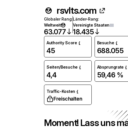
rsvlts.com
Globaler Rang
:
Länder-Rang
:
Weltweit
Vereinigte Staaten
63.077
18.435
Authority Score
Besuche
45
688.055
Seiten/Besuche
Absprungrate
4,4
59,46 %
Traffic-Kosten
Freischalten
Moment! Lass uns ma