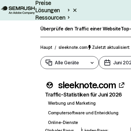
Preise
Lösungen
Ressourcen
Enterprise
Überprüfe den Traffic einer Website
Top-
Haupt
/
sleeknote.com
Zuletzt aktualisiert:
Alle Geräte
Juni 20
sleeknote.com
Traffic-Statistiken für Juni 2026
Werbung und Marketing
Computersoftware und Entwicklung
Online-Dienste
Globaler Rang
:
Länder-Rang
: