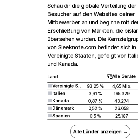
Schau dir die globale Verteilung der
Besucher auf den Websites deiner
Mitbewerber an und beginne mit de
Erschließung von Märkten, die bisla
übersehen wurden. Die Kernzielgru
von Sleeknote.com befindet sich in
Vereinigte Staaten, gefolgt von Itali
und Kanada.
Alle Geräte
Land
Vereinigte Staaten
93,25 %
4,65 Mio.
Italien
3,91 %
195.329
Kanada
0,87 %
43.274
Dänemark
0,52 %
26.058
Spanien
0,5 %
25.187
Alle Länder anzeigen →