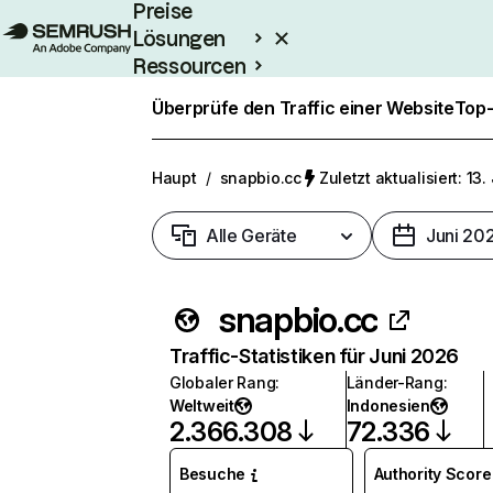
Preise
Lösungen
Ressourcen
Enterprise
Überprüfe den Traffic einer Website
Top-
Haupt
/
snapbio.cc
Zuletzt aktualisiert: 13.
Alle Geräte
Juni 20
snapbio.cc
Traffic-Statistiken für Juni 2026
Globaler Rang
:
Länder-Rang
:
Weltweit
Indonesien
2.366.308
72.336
Besuche
Authority Score