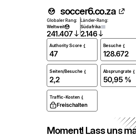
soccer6.co.za
Globaler Rang
:
Länder-Rang
:
Weltweit
Südafrika
241.407
2.146
Authority Score
Besuche
47
128.672
Seiten/Besuche
Absprungrate
2,2
50,95 %
Traffic-Kosten
Freischalten
Moment! Lass uns ma