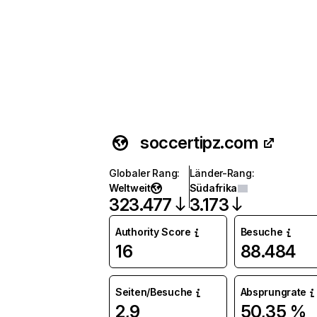
soccertipz.com
Globaler Rang
:
Länder-Rang
:
Weltweit
Südafrika
323.477
3.173
Authority Score
Besuche
16
88.484
Seiten/Besuche
Absprungrate
2,9
50,35 %