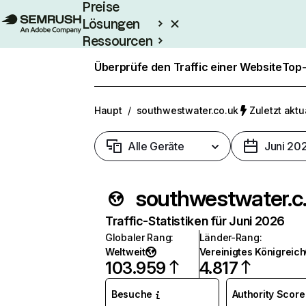
Preise
Lösungen
Ressourcen
Enterprise
Überprüfe den Traffic einer Website
Top-
Haupt
/
southwestwater.co.uk
Zuletzt aktua
Alle Geräte
Juni 20
south
Traffic-Statistiken für Juni 2026
Globaler Rang
:
Länder-Rang
:
Weltweit
Vereinigtes Königreich
103.959
4.817
Besuche
Authority Score