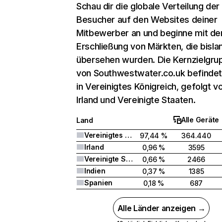
Schau dir die globale Verteilung der
Besucher auf den Websites deiner
Mitbewerber an und beginne mit de
Erschließung von Märkten, die bisla
übersehen wurden. Die Kernzielgru
von Southwestwater.co.uk befindet
in Vereinigtes Königreich, gefolgt v
Irland und Vereinigte Staaten.
Alle Geräte
Land
Vereinigtes Königreich
97,44 %
364.440
Irland
0,96 %
3595
Vereinigte Staaten
0,66 %
2466
Indien
0,37 %
1385
Spanien
0,18 %
687
Alle Länder anzeigen →