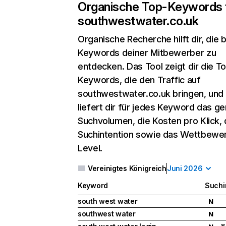
Organische Top-Keywords 
southwestwater.co.uk
Organische Recherche
hilft dir, die
Keywords deiner Mitbewerber zu
entdecken. Das Tool zeigt dir die T
Keywords, die den Traffic auf
southwestwater.co.uk bringen, und
liefert dir für jedes Keyword das g
Suchvolumen, die Kosten pro Klick, 
Suchintention sowie das Wettbewe
Level.
Vereinigtes Königreich
Juni 2026
Keyword
Suchi
south west water
N
southwest water
N