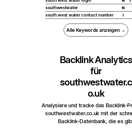
south west water login
N
T
southwestwater
N
south west water contact number
I
Alle Keywords anzeigen →
Backlink Analytic
für
southwestwater.c
o.uk
Analysiere und tracke das Backlink-Pr
southwestwater.co.uk mit der schne
Backlink-Datenbank, die es gib