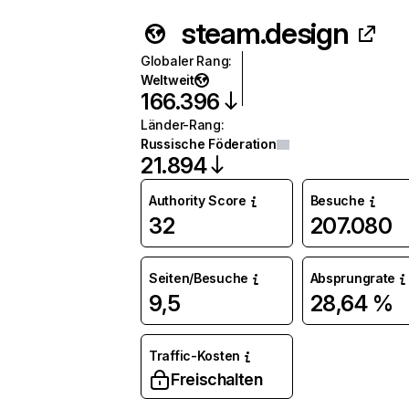
steam.design
Globaler Rang
:
Weltweit
166.396
Länder-Rang
:
Russische Föderation
21.894
Authority Score
Besuche
32
207.080
Seiten/Besuche
Absprungrate
9,5
28,64 %
Traffic-Kosten
Freischalten