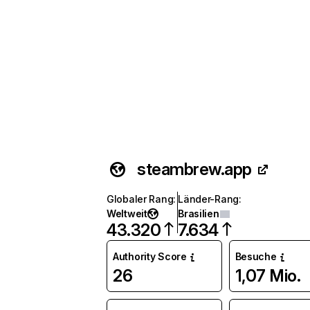
steambrew.app
Globaler Rang
:
Länder-Rang
:
Weltweit
Brasilien
43.320
7.634
Authority Score
Besuche
26
1,07 Mio.