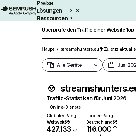
Preise
Lösungen
Ressourcen
Enterprise
Überprüfe den Traffic einer Website
Top-
Haupt
/
streamshunters.eu
Zuletzt aktualis
Alle Geräte
Juni 20
streamshunters.e
Traffic-Statistiken für Juni 2026
Online-Dienste
Globaler Rang
:
Länder-Rang
:
Weltweit
Deutschland
427.133
116.000