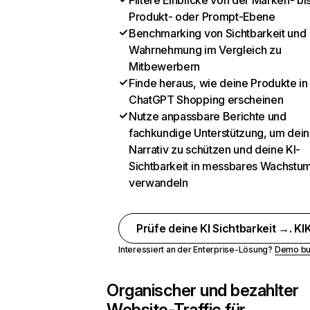
Filtere Einblicke von der Marken- bi
Produkt- oder Prompt-Ebene
Benchmarking von Sichtbarkeit und
Wahrnehmung im Vergleich zu
Mitbewerbern
Finde heraus, wie deine Produkte in
ChatGPT Shopping erscheinen
Nutze anpassbare Berichte und
fachkundige Unterstützung, um dein
Narrativ zu schützen und deine KI-
Sichtbarkeit in messbares Wachstu
verwandeln
Prüfe deine KI Sichtbarkeit →. KIK
Interessiert an der Enterprise-Lösung?
Demo bu
Organischer und bezahlter
Website-Traffic für