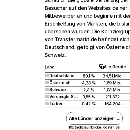
Schau dir die globale Verteilung der
Besucher auf den Websites deiner
Mitbewerber an und beginne mit de
Erschließung von Märkten, die bisla
übersehen wurden. Die Kernzielgru
von Transfermarkt.de befindet sich 
Deutschland, gefolgt von Österreic
Schweiz.
Alle Geräte
Land
Deutschland
89,1 %
34,51 Mio.
Österreich
4,38 %
1,69 Mio.
Schweiz
2,8 %
1,08 Mio.
Vereinigte Staaten
0,55 %
211.822
Türkei
0,42 %
164.204
Alle Länder anzeigen →
10x täglich Einblicke. Kostenlos!