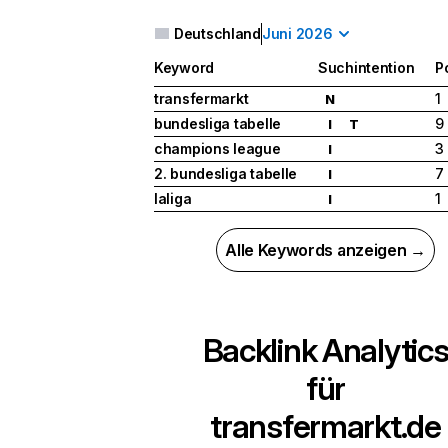
Deutschland
Juni 2026
Keyword
Suchintention
P
transfermarkt
1
N
bundesliga tabelle
9
I
T
champions league
3
I
2. bundesliga tabelle
7
I
laliga
1
I
Alle Keywords anzeigen →
Backlink Analytic
für
transfermarkt.de