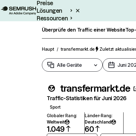
Preise
Lösungen
Ressourcen
Enterprise
Überprüfe den Traffic einer Website
Top-
Haupt
/
transfermarkt.de
Zuletzt aktualisier
Alle Geräte
Juni 20
transfermarkt.de
Traffic-Statistiken für Juni 2026
Sport
Globaler Rang
:
Länder-Rang
:
Weltweit
Deutschland
1.049
60