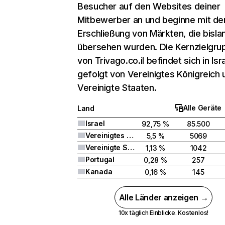
Besucher auf den Websites deiner
Mitbewerber an und beginne mit de
Erschließung von Märkten, die bisla
übersehen wurden. Die Kernzielgru
von Trivago.co.il befindet sich in Isra
gefolgt von Vereinigtes Königreich 
Vereinigte Staaten.
Alle Geräte
Land
Israel
92,75 %
85.500
Vereinigtes Königreich
5,5 %
5069
Vereinigte Staaten
1,13 %
1042
Portugal
0,28 %
257
Kanada
0,16 %
145
Alle Länder anzeigen →
10x täglich Einblicke. Kostenlos!