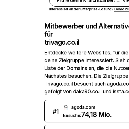
Prüfe deine KI Sichtbarkeit →. KIK
Interessiert an der Enterprise-Lösung?
Demo bu
Mitbewerber und Alternativ
für
trivago.co.il
Entdecke weitere Websites, für die
deine Zielgruppe interessiert. Sieh d
Liste der Domains an, die die Nutzer
Nächstes besuchen. Die Zielgruppe
Trivago.co.il besucht auch agoda.c
gefolgt von daka90.co.il und issta.co
agoda.com
#
1
74,18 Mio.
Besuche: