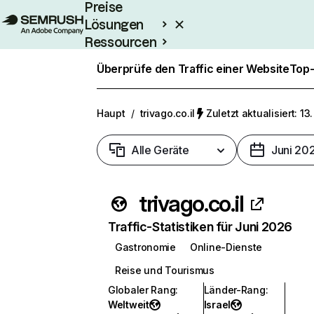
Preise
Lösungen
Ressourcen
Enterprise
Überprüfe den Traffic einer Website
Top-
Haupt
/
trivago.co.il
Zuletzt aktualisiert: 13
Alle Geräte
Juni 20
trivago.co.il
Traffic-Statistiken für Juni 2026
Gastronomie
Online-Dienste
Reise und Tourismus
Globaler Rang
:
Länder-Rang
:
Weltweit
Israel