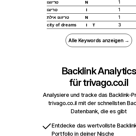
טריווגו
1
N
טריוגו
1
I
טריווגו אילת
1
N
city of dreams
3
I
T
Alle Keywords anzeigen →
Backlink Analytic
für
trivago.co.il
Analysiere und tracke das Backlink-Pr
trivago.co.il mit der schnellsten Bac
Datenbank, die es gibt
Entdecke das wertvollste Backlin
Portfolio in deiner Nische