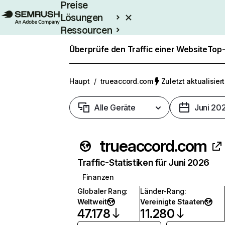
Preise
Lösungen
Ressourcen
Enterprise
Überprüfe den Traffic einer Website
Top-
Haupt
/
trueaccord.com
Zuletzt aktualisiert
Alle Geräte
Juni 20
trueaccord.com
Traffic-Statistiken für Juni 2026
Finanzen
Globaler Rang
:
Länder-Rang
:
Weltweit
Vereinigte Staaten
47.178
11.280