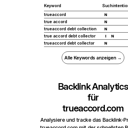
Keyword
Suchintentio
trueaccord
N
true accord
N
trueaccord debt collection
N
true accord debt collector
I
N
trueaccord debt collector
N
Alle Keywords anzeigen →
Backlink Analytic
für
trueaccord.com
Analysiere und tracke das Backlink-Pr
trueaccord.com mit der schnellsten B