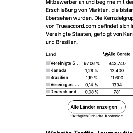
Mitbewerber an und beginne mit de
Erschließung von Märkten, die bisla
übersehen wurden. Die Kernzielgru
von Trueaccord.com befindet sich i
Vereinigte Staaten, gefolgt von Ka
und Brasilien.
Alle Geräte
Land
Vereinigte Staaten
97,06 %
943.740
Kanada
1,28 %
12.400
Brasilien
1,19 %
11.600
Vereinigtes Königreich
0,14 %
1394
Deutschland
0,08 %
781
Alle Länder anzeigen →
10x täglich Einblicke. Kostenlos!