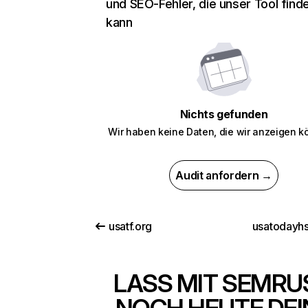
und SEO-Fehler, die unser Tool find
kann
Nichts gefunden
Wir haben keine Daten, die wir anzeigen k
Audit anfordern →
usatf.org
usatodayh
LASS MIT SEMRU