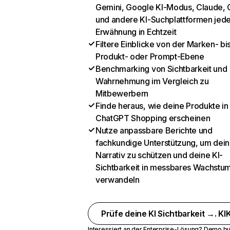
Gemini, Google KI-Modus, Claude, 
und andere KI-Suchplattformen jed
Erwähnung in Echtzeit
Filtere Einblicke von der Marken- bi
Produkt- oder Prompt-Ebene
Benchmarking von Sichtbarkeit und
Wahrnehmung im Vergleich zu
Mitbewerbern
Finde heraus, wie deine Produkte in
ChatGPT Shopping erscheinen
Nutze anpassbare Berichte und
fachkundige Unterstützung, um dein
Narrativ zu schützen und deine KI-
Sichtbarkeit in messbares Wachstu
verwandeln
Prüfe deine KI Sichtbarkeit →. KIK
Interessiert an der Enterprise-Lösung?
Demo bu