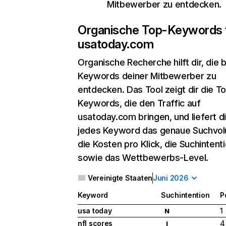
Mitbewerber zu entdecken.
Organische Top-Keywords 
usatoday.com
Organische Recherche
hilft dir, die
Keywords deiner Mitbewerber zu
entdecken. Das Tool zeigt dir die T
Keywords, die den Traffic auf
usatoday.com bringen, und liefert di
jedes Keyword das genaue Suchvo
die Kosten pro Klick, die Suchintent
sowie das Wettbewerbs-Level.
Vereinigte Staaten
Juni 2026
Keyword
Suchintention
P
usa today
1
N
nfl scores
4
I