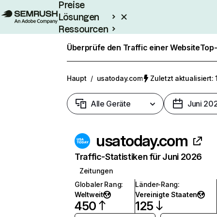
Preise
Lösungen
Ressourcen
Enterprise
Überprüfe den Traffic einer Website
Top-
Haupt
/
usatoday.com
Zuletzt aktualisiert:
Alle Geräte
Juni 20
usatoday.com
Traffic-Statistiken für Juni 2026
Zeitungen
Globaler Rang
:
Länder-Rang
:
Weltweit
Vereinigte Staaten
450
125