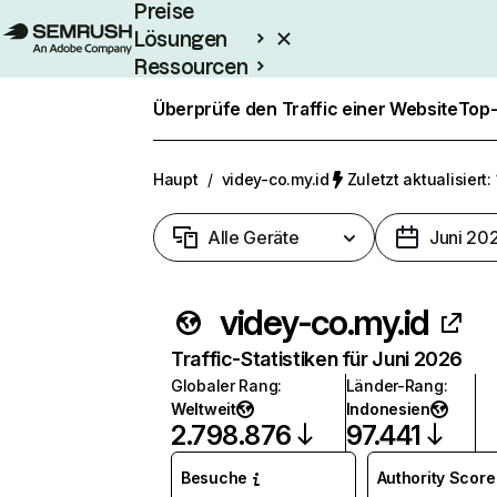
Preise
Lösungen
Ressourcen
Enterprise
Überprüfe den Traffic einer Website
Top-
Haupt
/
videy-co.my.id
Zuletzt aktualisiert:
Alle Geräte
Juni 20
videy-co.my.id
Traffic-Statistiken für Juni 2026
Globaler Rang
:
Länder-Rang
:
Weltweit
Indonesien
2.798.876
97.441
Besuche
Authority Score