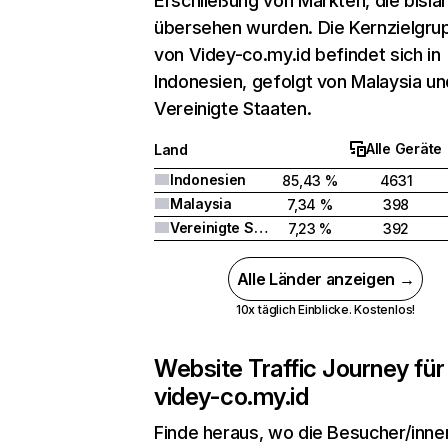
Erschließung von Märkten, die bisla
übersehen wurden. Die Kernzielgru
von Videy-co.my.id befindet sich in
Indonesien, gefolgt von Malaysia un
Vereinigte Staaten.
Alle Geräte
Land
Indonesien
85,43 %
4631
Malaysia
7,34 %
398
Vereinigte Staaten
7,23 %
392
Alle Länder anzeigen →
10x täglich Einblicke. Kostenlos!
Website Traffic Journey für
videy-co.my.id
Finde heraus, wo die Besucher/inne