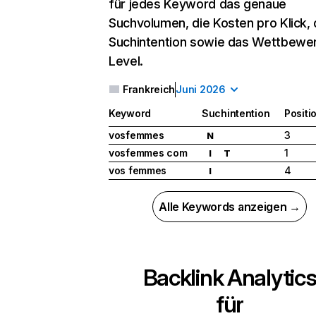
für jedes Keyword das genaue
Suchvolumen, die Kosten pro Klick, 
Suchintention sowie das Wettbewe
Level.
Frankreich
Juni 2026
Keyword
Suchintention
Positi
vosfemmes
3
N
vosfemmes com
1
I
T
vos femmes
4
I
Alle Keywords anzeigen →
Backlink Analytic
für