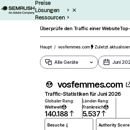
Preise
Lösungen
Ressourcen
Enterprise
Überprüfe den Traffic einer Website
Top-
Haupt
/
vosfemmes.com
Zuletzt aktualisier
Alle Geräte
Juni 20
vosfemmes.com
Traffic-Statistiken für Juni 2026
Globaler Rang
:
Länder-Rang
:
Weltweit
Frankreich
140.188
5.537
Besuche
Authority Score