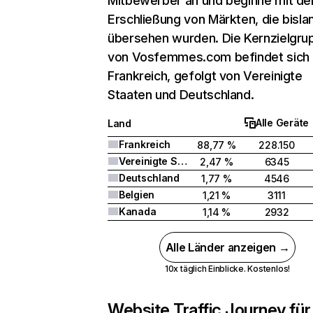
Mitbewerber an und beginne mit de
Erschließung von Märkten, die bisla
übersehen wurden. Die Kernzielgru
von Vosfemmes.com befindet sich 
Frankreich, gefolgt von Vereinigte
Staaten und Deutschland.
Alle Geräte
Land
Frankreich
88,77 %
228.150
Vereinigte Staaten
2,47 %
6345
Deutschland
1,77 %
4546
Belgien
1,21 %
3111
Kanada
1,14 %
2932
Alle Länder anzeigen →
10x täglich Einblicke. Kostenlos!
Website Traffic Journey für