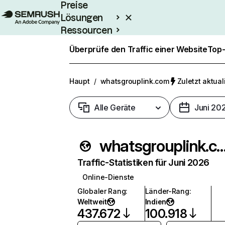
Preise
Lösungen
Ressourcen
Enterprise
Überprüfe den Traffic einer Website
Top-
Haupt
/
whatsgrouplink.com
Zuletzt aktuali
Alle Geräte
Juni 20
whatsgrouplink
Traffic-Statistiken für Juni 2026
Online-Dienste
Globaler Rang
:
Länder-Rang
:
Weltweit
Indien
437.672
100.918