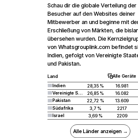
Schau dir die globale Verteilung der
Besucher auf den Websites deiner
Mitbewerber an und beginne mit de
Erschließung von Märkten, die bisla
übersehen wurden. Die Kernzielgru
von Whatsgrouplink.com befindet si
Indien, gefolgt von Vereinigte Staat
und Pakistan.
Alle Geräte
Land
Indien
28,35 %
16.981
Vereinigte Staaten
26,85 %
16.082
Pakistan
22,72 %
13.609
Südafrika
3,7 %
2217
Israel
3,69 %
2209
Alle Länder anzeigen →