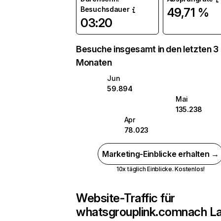
Besuchsdauer
49,71 %
03:20
Besuche insgesamt in den letzten 3
Monaten
Jun
59.894
Mai
135.238
Apr
78.023
Marketing-Einblicke erhalten →
10x täglich Einblicke. Kostenlos!
Website-Traffic für
whatsgrouplink.com
nach L