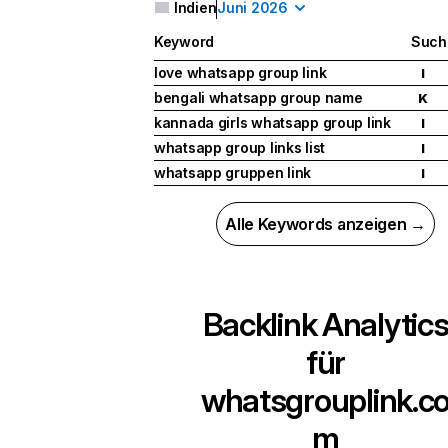
Indien
Juni 2026
Keyword
Such
love whatsapp group link
I
bengali whatsapp group name
K
kannada girls whatsapp group link
I
whatsapp group links list
I
whatsapp gruppen link
I
Alle Keywords anzeigen →
Backlink Analytic
für
whatsgrouplink.c
m