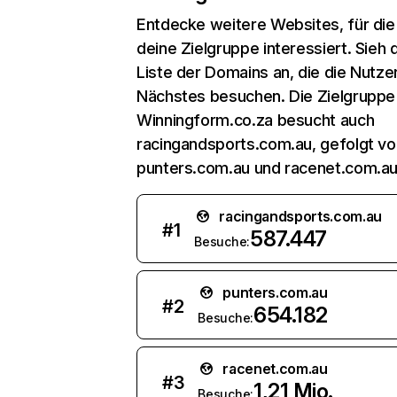
Entdecke weitere Websites, für die
deine Zielgruppe interessiert. Sieh d
Liste der Domains an, die die Nutzer
Nächstes besuchen. Die Zielgruppe
Winningform.co.za besucht auch
racingandsports.com.au, gefolgt vo
punters.com.au und racenet.com.au
racingandsports.com.au
#
1
587.447
Besuche:
punters.com.au
#
2
654.182
Besuche:
racenet.com.au
#
3
1,21 Mio.
Besuche: