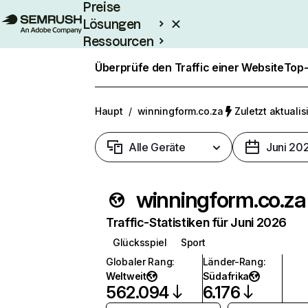
Preise
Lösungen
Ressourcen
Enterprise
Überprüfe den Traffic einer Website
Top-
Haupt
/
winningform.co.za
Zuletzt aktualisi
Alle Geräte
Juni 20
winningform.co.za
Traffic-Statistiken für Juni 2026
Glücksspiel
Sport
Globaler Rang
:
Länder-Rang
:
Weltweit
Südafrika
562.094
6.176