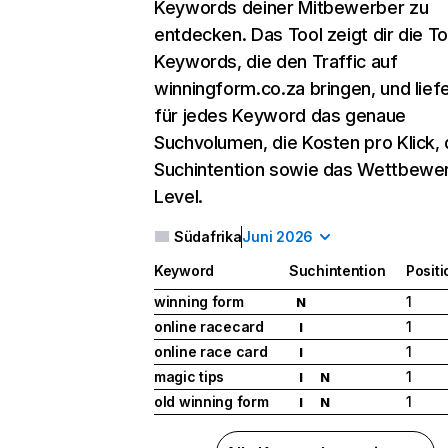
Keywords deiner Mitbewerber zu
entdecken. Das Tool zeigt dir die T
Keywords, die den Traffic auf
winningform.co.za bringen, und liefe
für jedes Keyword das genaue
Suchvolumen, die Kosten pro Klick, 
Suchintention sowie das Wettbewe
Level.
Südafrika
Juni 2026
Keyword
Suchintention
Positi
winning form
1
N
online racecard
1
I
online race card
1
I
magic tips
1
I
N
old winning form
1
I
N