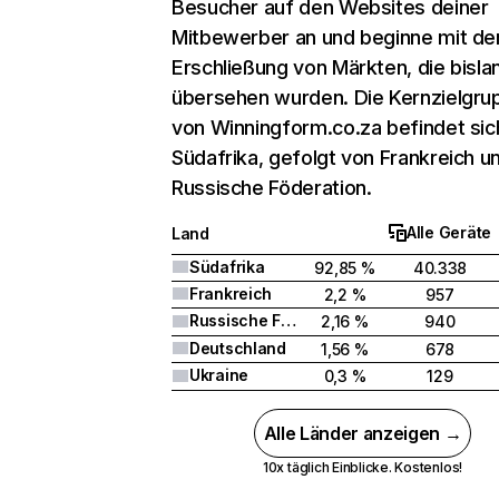
Besucher auf den Websites deiner
Mitbewerber an und beginne mit de
Erschließung von Märkten, die bisla
übersehen wurden. Die Kernzielgru
von Winningform.co.za befindet sich
Südafrika, gefolgt von Frankreich u
Russische Föderation.
Alle Geräte
Land
Südafrika
92,85 %
40.338
Frankreich
2,2 %
957
Russische Föderation
2,16 %
940
Deutschland
1,56 %
678
Ukraine
0,3 %
129
Alle Länder anzeigen →
10x täglich Einblicke. Kostenlos!