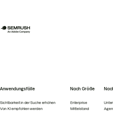
Anwendungsfälle
Nach Größe
Nach
Sichtbarkeit in der Suche erhöhen
Enterprise
Unte
Von KI empfohlen werden
Mittelstand
Agen