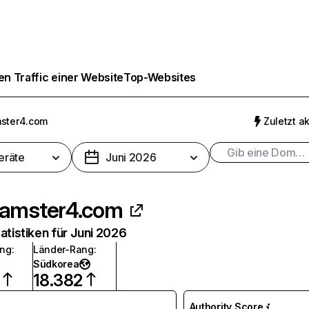
n Traffic einer Website
Top-Websites
ster4.com
Zuletzt ak
eräte
Juni 2026
amster4.com
atistiken für Juni 2026
ang
:
Länder-Rang
:
Südkorea
18.382
Authority Score