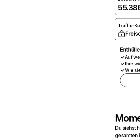
55.38
Traffic-K
Freis
Enthüll
Auf we
Ihre wi
Wie si
Momen
Du siehst 
gesamten M