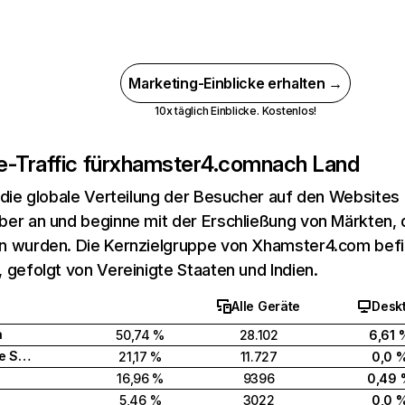
Marketing-Einblicke erhalten →
10x täglich Einblicke. Kostenlos!
-Traffic für
xhamster4.com
nach Land
 die globale Verteilung der Besucher auf den Websites
er an und beginne mit der Erschließung von Märkten, d
 wurden. Die Kernzielgruppe von Xhamster4.com befin
 gefolgt von Vereinigte Staaten und Indien.
Alle Geräte
Desk
a
50,74 %
28.102
6,61 
Vereinigte Staaten
21,17 %
11.727
0,0 
16,96 %
9396
0,49 
5,46 %
3022
0,0 