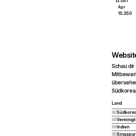
13.051
Apr
15.350
Website
Schau dir
Mitbewerb
übersehen
Südkorea,
Land
Südkore
Indien
Singapur