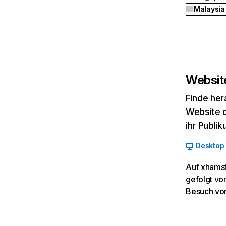
Malaysia
Website
Finde her
Website d
ihr Publi
Desktop
Auf xhamst
gefolgt vo
Besuch von