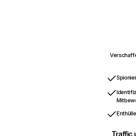
Verschaff
Spionie
Identif
Mitbew
Enthüll
Traffic