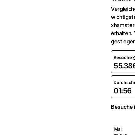
Vergleich
wichtigst
xhamster4
erhalten.
gestiegen
Besuche
55.38
Durchsch
01:56
Besuche i
Mai