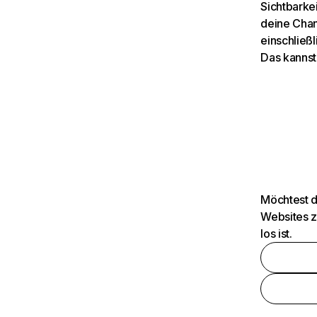
Sichtbarkei
deine Chan
einschließl
Das kannst
Möchtest d
Websites z
los ist.