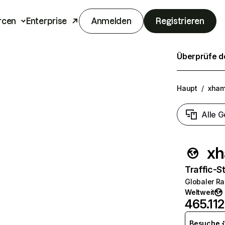
rcen
Enterprise
Anmelden
Registrieren
Überprüfe de
Haupt
/
xham
Alle G
xh
Traffic-St
Globaler R
Weltweit
465.112
Besuche