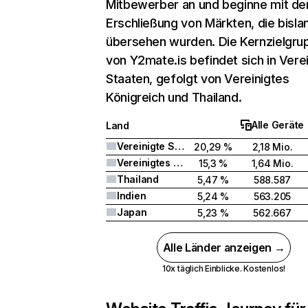
Mitbewerber an und beginne mit de
Erschließung von Märkten, die bisla
übersehen wurden. Die Kernzielgru
von Y2mate.is befindet sich in Vere
Staaten, gefolgt von Vereinigtes
Königreich und Thailand.
Alle Geräte
Land
Vereinigte Staaten
20,29 %
2,18 Mio.
Vereinigtes Königreich
15,3 %
1,64 Mio.
Thailand
5,47 %
588.587
Indien
5,24 %
563.205
Japan
5,23 %
562.667
Alle Länder anzeigen →
10x täglich Einblicke. Kostenlos!