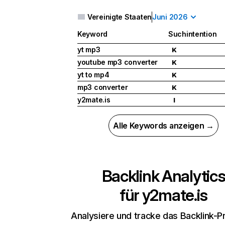
Vereinigte Staaten
Juni 2026
Keyword
Suchintention
yt mp3
K
youtube mp3 converter
K
yt to mp4
K
mp3 converter
K
y2mate.is
I
Alle Keywords anzeigen →
Backlink Analytic
für
y2mate.is
Analysiere und tracke das Backlink-Pr