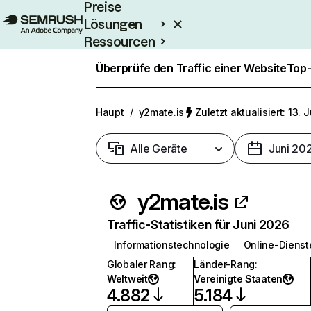
Preise
Lösungen
Ressourcen
Enterprise
Überprüfe den Traffic einer Website
Top-
Haupt
/
y2mate.is
Zuletzt aktualisiert: 13. 
Alle Geräte
Juni 20
y2mate.is
Traffic-Statistiken für Juni 2026
Informationstechnologie
Online-Dienst
Globaler Rang
:
Länder-Rang
:
Weltweit
Vereinigte Staaten
4.882
5.184