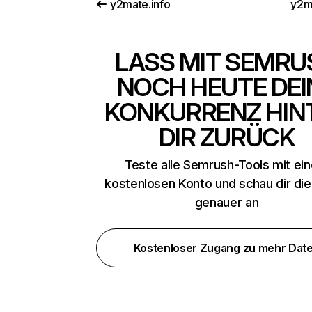
y2mate.info
y2ma
LASS MIT SEMRU
NOCH HEUTE DEI
KONKURRENZ HIN
DIR ZURÜCK
Teste alle Semrush-Tools mit ei
kostenlosen Konto und schau dir di
genauer an
Kostenloser Zugang zu mehr Dat