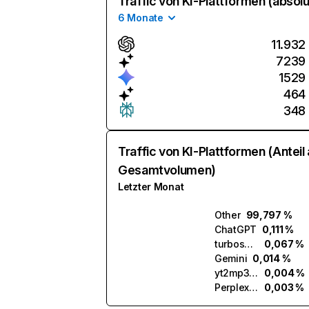
Traffic von KI-Plattformen (absolu
6 Monate
11.932
7239
1529
464
348
Traffic von KI-Plattformen (Anteil
Gesamtvolumen)
Letzter Monat
Other
99,797 %
ChatGPT
0,111 %
turboscribe.ai
0,067 %
Gemini
0,014 %
yt2mp3.ai
0,004 %
Perplexity
0,003 %