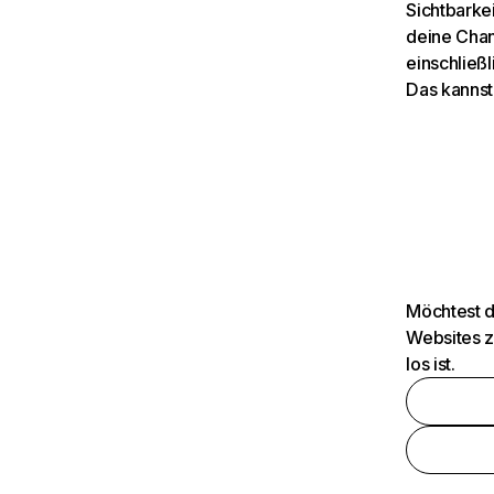
Sichtbarkei
deine Chan
einschließl
Das kannst
Möchtest d
Websites z
los ist.