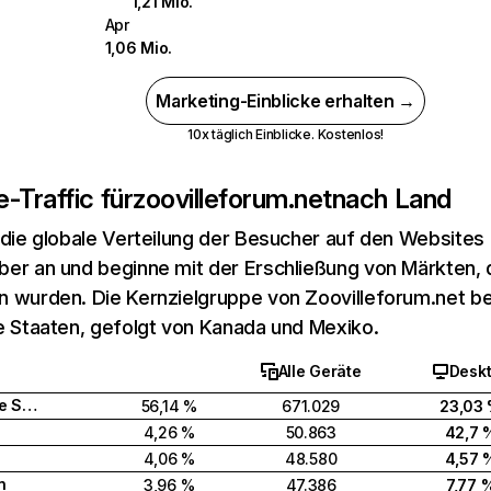
1,21 Mio.
Apr
1,06 Mio.
Marketing-Einblicke erhalten →
10x täglich Einblicke. Kostenlos!
-Traffic für
zoovilleforum.net
nach Land
 die globale Verteilung der Besucher auf den Websites
er an und beginne mit der Erschließung von Märkten, d
 wurden. Die Kernzielgruppe von Zoovilleforum.net bef
e Staaten, gefolgt von Kanada und Mexiko.
Alle Geräte
Desk
Vereinigte Staaten
56,14 %
671.029
23,03
4,26 %
50.863
42,7 
4,06 %
48.580
4,57 
n
3,96 %
47.386
7,77 