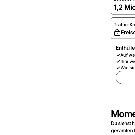
1,2 Mio
Traffic-K
Freis
Enthüll
Auf we
Ihre wi
Wie si
Momen
Du siehst 
gesamten M