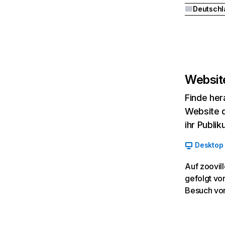
Deutschl
Website
Finde her
Website d
ihr Publi
Desktop
Auf zoovil
gefolgt vo
Besuch von