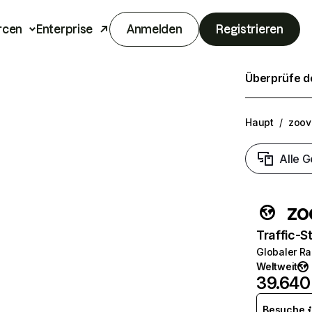
rcen
Enterprise
Anmelden
Registrieren
Überprüfe de
Haupt
/
zoov
Alle G
zo
Traffic-St
Globaler R
Weltweit
39.640
Besuche