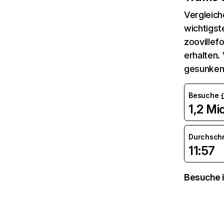
Vergleich
wichtigst
zoovillef
erhalten.
gesunken
Besuche
1,2 Mio
Durchsch
11:57
Besuche i