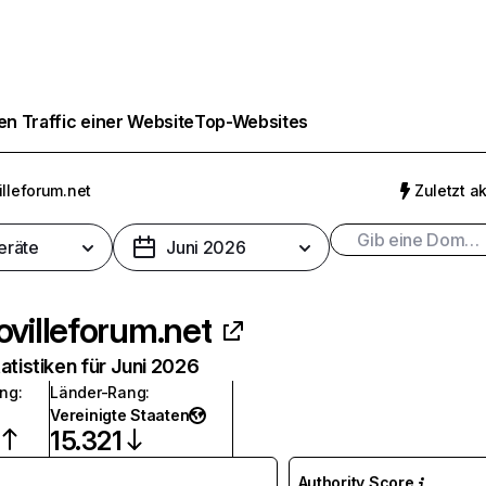
n Traffic einer Website
Top-Websites
illeforum.net
Zuletzt ak
eräte
Juni 2026
ovilleforum.net
atistiken für Juni 2026
ang
:
Länder-Rang
:
Vereinigte Staaten
15.321
Authority Score