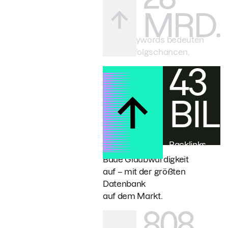
MRD.
Mehr Keywords bedeuten
mehr Erfolgschancen.
43
BILL
Backlinks
Baue Glaubwürdigkeit
auf – mit der größten
Datenbank
auf dem Markt.
808