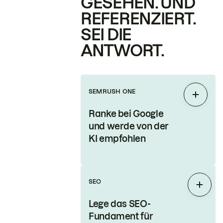
GESEHEN. UND
REFERENZIERT.
SEI DIE
ANTWORT.
SEMRUSH ONE
Auskla
Ranke bei Google
und werde von der
KI empfohlen
SEO
Auskl
Lege das SEO-
Fundament für