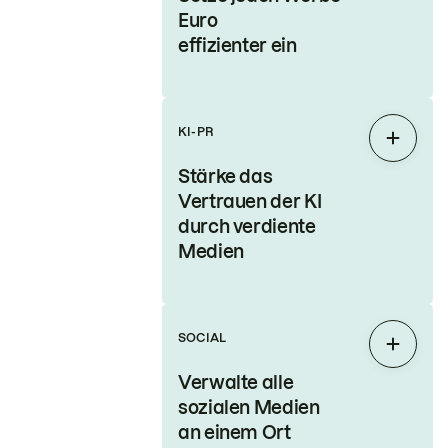
Euro
effizienter ein
KI-PR
Auskla
Stärke das
Vertrauen der KI
durch verdiente
Medien
SOCIAL
Auskla
Verwalte alle
sozialen Medien
an einem Ort