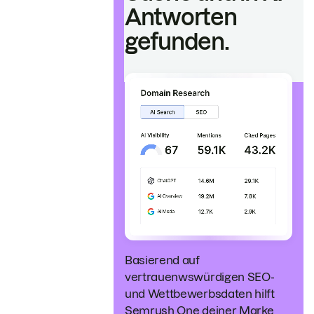
Antworten
gefunden.
Basierend auf
vertrauenwswürdigen SEO-
und Wettbewerbsdaten hilft
Semrush One deiner Marke