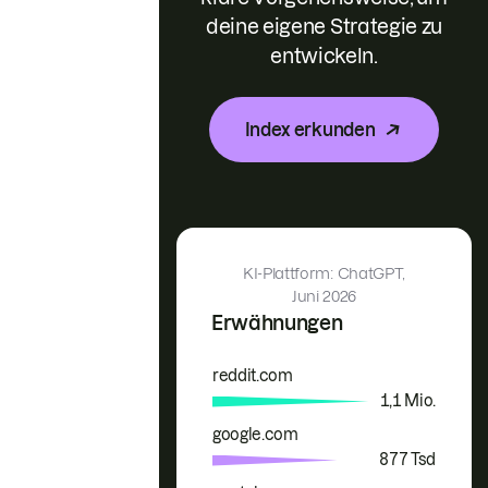
deine eigene Strategie zu
entwickeln.
Index erkunden
KI-Plattform: ChatGPT,
Juni 2026
Erwähnungen
reddit.com
Marke
Erwähnungen
1,1 Mio.
google.com
877 Tsd