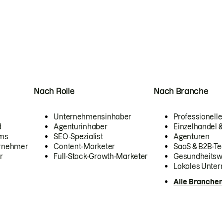
Nach Rolle
Nach Branche
Unternehmensinhaber
Professionelle
d
Agenturinhaber
Einzelhandel
ams
SEO-Spezialist
Agenturen
ernehmer
Content-Marketer
SaaS & B2B-Te
r
Full-Stack-Growth-Marketer
Gesundheits
Lokales Unte
Alle Branche