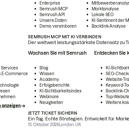
Enterprise
Mitbewerberanaly
Semrush MCP
Marktanalyse
Semrush API
Lokale SEO
Unsere Daten
KI-Sentiment der 
Demo vereinbaren
Backlink-Analyse
SEMRUSH MCP MIT KI VERBINDEN
Der weltweit leistungsstärkste Datensatz zu Tra
Wachsen Sie mit Semrush
Entdecken Sie k
 Services
Blog
KI-Sichtbar
 & E-Commerce
Wissen
SEO-Check
Academy
Website-Tra
chnologie
Erfolgsberichte
Keyword-To
wesen
KI-Sichtbarkeitsindex
Backlink-C
rnehmen
Webinare
Top-Website
Neuigkeiten
Weitere kos
n anzeigen
JETZT TICKET SICHERN
Ein Tag. Echte Strategien. Entwickelt für Marke
13. Oktober 2026
London, UK