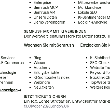
Enterprise
Mitbewerberanaly
Semrush MCP
Marktanalyse
Semrush API
Lokale SEO
Unsere Daten
KI-Sentiment der 
Demo vereinbaren
Backlink-Analyse
SEMRUSH MCP MIT KI VERBINDEN
Der weltweit leistungsstärkste Datensatz zu Tra
Wachsen Sie mit Semrush
Entdecken Sie k
 Services
Blog
KI-Sichtbar
 & E-Commerce
Wissen
SEO-Check
Academy
Website-Tra
chnologie
Erfolgsberichte
Keyword-To
wesen
KI-Sichtbarkeitsindex
Backlink-C
rnehmen
Webinare
Top-Website
Neuigkeiten
Weitere kos
n anzeigen
JETZT TICKET SICHERN
Ein Tag. Echte Strategien. Entwickelt für Marke
13. Oktober 2026
London, UK