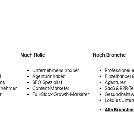
Nach Rolle
Nach Branche
Unternehmensinhaber
Professionelle
d
Agenturinhaber
Einzelhandel
ams
SEO-Spezialist
Agenturen
ernehmer
Content-Marketer
SaaS & B2B-Te
r
Full-Stack-Growth-Marketer
Gesundheits
Lokales Unte
Alle Branche