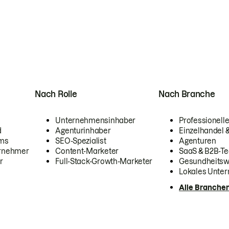
Nach Rolle
Nach Branche
Unternehmensinhaber
Professionelle
d
Agenturinhaber
Einzelhandel
ams
SEO-Spezialist
Agenturen
ernehmer
Content-Marketer
SaaS & B2B-Te
r
Full-Stack-Growth-Marketer
Gesundheits
Lokales Unte
Alle Branche