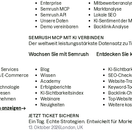
Enterprise
Mitbewerberanaly
Semrush MCP
Marktanalyse
Semrush API
Lokale SEO
Unsere Daten
KI-Sentiment der 
Demo vereinbaren
Backlink-Analyse
SEMRUSH MCP MIT KI VERBINDEN
Der weltweit leistungsstärkste Datensatz zu Tra
Wachsen Sie mit Semrush
Entdecken Sie k
 Services
Blog
KI-Sichtbar
 & E-Commerce
Wissen
SEO-Check
Academy
Website-Tra
chnologie
Erfolgsberichte
Keyword-To
wesen
KI-Sichtbarkeitsindex
Backlink-C
rnehmen
Webinare
Top-Website
Neuigkeiten
Weitere kos
n anzeigen
JETZT TICKET SICHERN
Ein Tag. Echte Strategien. Entwickelt für Marke
13. Oktober 2026
London, UK